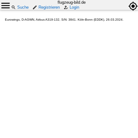
flugzeug-bild.de
Suche
Registrieren
Login
Eurowings, D-AGWN, Airbus A319-132, S/N: 3841. Köln-Bonn (EDDK), 26.03.2024.