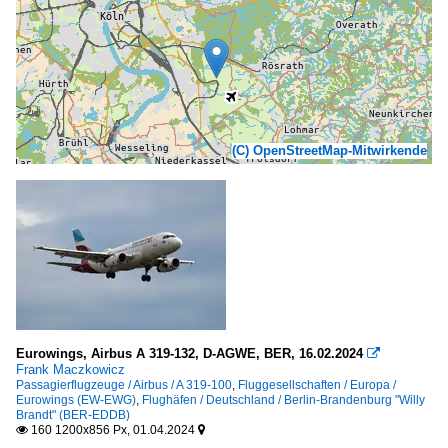
(C) OpenStreetMap-Mitwirkende
Eurowings, Airbus A 319-132, D-AGWE, BER, 16.02.2024

Frank Maczkowicz
Passagierflugzeuge / Airbus / A 319-100
,
Fluggesellschaften / Europa /
Eurowings (EW-EWG)
,
Flughäfen / Deutschland / Berlin-Brandenburg "Willy
Brandt" (BER-EDDB)
160 1200x856 Px, 01.04.2024

