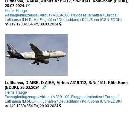
Lufthansa, D-AIBA, Airbus A319-112, S/N: 4141. Köln-Bonn (EDDK),
26.03.2024.

Heinz Haege
Passagierflugzeuge / Airbus / A 319-100
,
Fluggesellschaften / Europa /
Lufthansa (LH-DLH)
,
Flughäfen / Deutschland / Köln/Bonn (CGN-EDDK)
119 1280x854 Px, 30.03.2024


Lufthansa, D-AIBE, D-AIBE, Airbus A319-112, S/N: 4511. Köln-Bonn
(EDDK), 26.03.2024.

Heinz Haege
Passagierflugzeuge / Airbus / A 319-100
,
Fluggesellschaften / Europa /
Lufthansa (LH-DLH)
,
Flughäfen / Deutschland / Köln/Bonn (CGN-EDDK)
140 1280x854 Px, 29.03.2024

