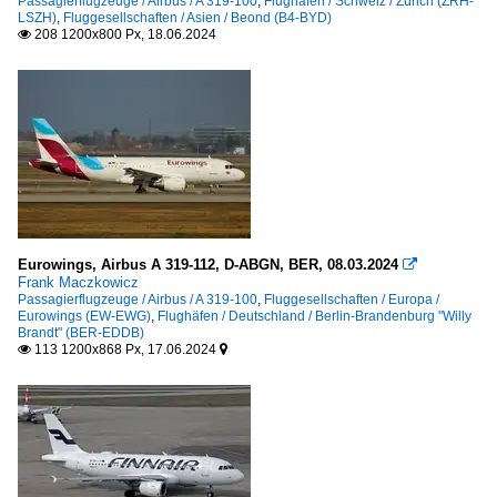
Passagierflugzeuge / Airbus / A 319-100
,
Flughäfen / Schweiz / Zürich (ZRH-
LSZH)
,
Fluggesellschaften / Asien / Beond (B4-BYD)
208 1200x800 Px, 18.06.2024

Eurowings, Airbus A 319-112, D-ABGN, BER, 08.03.2024

Frank Maczkowicz
Passagierflugzeuge / Airbus / A 319-100
,
Fluggesellschaften / Europa /
Eurowings (EW-EWG)
,
Flughäfen / Deutschland / Berlin-Brandenburg "Willy
Brandt" (BER-EDDB)
113 1200x868 Px, 17.06.2024

