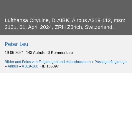
Lufthansa CityLine, D-AIBK, Airbus A319-112, msn:
2131, 01.
April 2024, ZRH Zürich, Switzerland.
Peter Leu
19.06.2024, 143 Aufrufe, 0 Kommentare
Bilder und Fotos von Flugzeugen und Hubschraubern
»
Passagierflugzeuge
»
Airbus
»
A 319-100
»
ID 166397