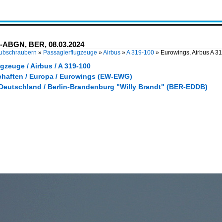
D-ABGN, BER, 08.03.2024
Hubschraubern
»
Passagierflugzeuge
»
Airbus
»
A 319-100
»
Eurowings, Airbus A 
gzeuge / Airbus / A 319-100
chaften / Europa / Eurowings (EW-EWG)
 Deutschland / Berlin-Brandenburg "Willy Brandt" (BER-EDDB)