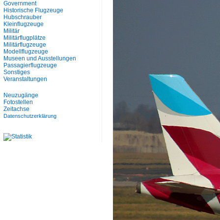
Government
Historische Flugzeuge
Hubschrauber
Kleinflugzeuge
Militär
Militärflugplätze
Militärflugzeuge
Modellflugzeuge
Museen und Ausstellungen
Passagierflugzeuge
Sonstiges
Veranstaltungen
Neuzugänge
Fotostellen
Zeitachse
Datenschutzerklärung