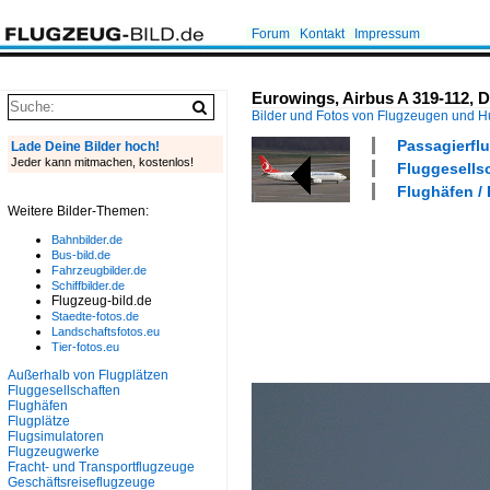
Forum
Kontakt
Impressum
Eurowings, Airbus A 319-112, 
Bilder und Fotos von Flugzeugen und 
Passagierflu
Lade Deine Bilder hoch!
Jeder kann mitmachen, kostenlos!
Fluggesells
Flughäfen /
Weitere Bilder-Themen:
Bahnbilder.de
Bus-bild.de
Fahrzeugbilder.de
Schiffbilder.de
Flugzeug-bild.de
Staedte-fotos.de
Landschaftsfotos.eu
Tier-fotos.eu
Außerhalb von Flugplätzen
Fluggesellschaften
Flughäfen
Flugplätze
Flugsimulatoren
Flugzeugwerke
Fracht- und Transportflugzeuge
Geschäftsreiseflugzeuge