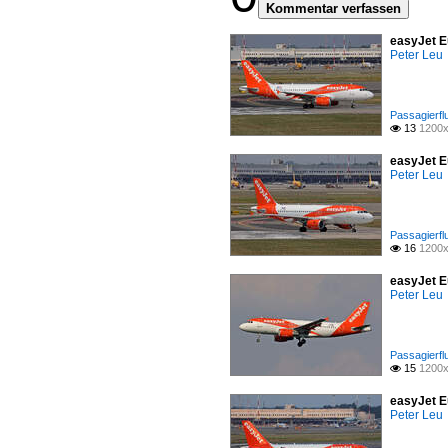
Kommentar verfassen
easyJet E
Peter Leu
Passagierfl
13
1200x

easyJet E
Peter Leu
Passagierfl
16
1200x

easyJet E
Peter Leu
Passagierfl
15
1200x

easyJet E
Peter Leu