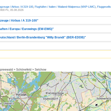
ugzeuge / Airbus / A 319-100
,
Flughäfen / Italien / Mailand-Malpensa (MXP-LIMC)
,
Fluggesell
800 Px, 05.08.2026
zeuge / Airbus / A 319-100"
haften / Europa / Eurowings (EW-EWG)"
Deutschland / Berlin-Brandenburg "Willy Brandt" (BER-EDDB)"
preewald > Schönefeld > Selchow