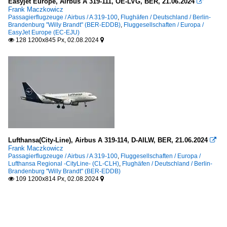
Easyjet Europe, Airbus A 319-111, OE-LVG, BER, 21.06.2024

Frank Maczkowicz
Passagierflugzeuge / Airbus / A 319-100
,
Flughäfen / Deutschland / Berlin-
Brandenburg "Willy Brandt" (BER-EDDB)
,
Fluggesellschaften / Europa /
EasyJet Europe (EC-EJU)
128 1200x845 Px, 02.08.2024


Lufthansa(City-Line), Airbus A 319-114, D-AILW, BER, 21.06.2024

Frank Maczkowicz
Passagierflugzeuge / Airbus / A 319-100
,
Fluggesellschaften / Europa /
Lufthansa Regional -CityLine- (CL-CLH)
,
Flughäfen / Deutschland / Berlin-
Brandenburg "Willy Brandt" (BER-EDDB)
109 1200x814 Px, 02.08.2024

