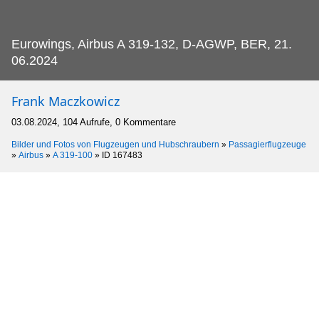
Eurowings, Airbus A 319-132, D-AGWP, BER, 21.
06.2024
Frank Maczkowicz
03.08.2024, 104 Aufrufe, 0 Kommentare
Bilder und Fotos von Flugzeugen und Hubschraubern
»
Passagierflugzeuge
»
Airbus
»
A 319-100
»
ID 167483