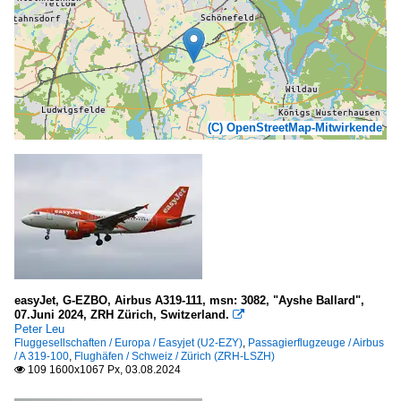
(C) OpenStreetMap-Mitwirkende
easyJet, G-EZBO, Airbus A319-111, msn: 3082, "Ayshe Ballard",
07.Juni 2024, ZRH Zürich, Switzerland.

Peter Leu
Fluggesellschaften / Europa / Easyjet (U2-EZY)
,
Passagierflugzeuge / Airbus
/ A 319-100
,
Flughäfen / Schweiz / Zürich (ZRH-LSZH)
109 1600x1067 Px, 03.08.2024
