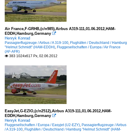
Air France,F-GRHB,(c/n985),Airbus A319-111,01.06.2012,HAM-
EDDH,Hamburg,Germany

Henryk Konrad
Passagierflugzeuge / Airbus / A 319-100
,
Flughäfen / Deutschland / Hamburg
"Helmut Schmidt" (HAM-EDDH)
,
Fluggesellschaften / Europa / Air France
(AF-AFR)
383 1024x617 Px, 02.06.2012

EasyJet,G-EZIO,(c/n2512),Airbus A319-111,01.06.2012,HAM-
EDDH,Hamburg,Germany

Henryk Konrad
Fluggesellschaften / Europa / Easyjet (U2-EZY)
,
Passagierflugzeuge / Airbus
/ A 319-100
,
Flughäfen / Deutschland / Hamburg "Helmut Schmidt" (HAM-