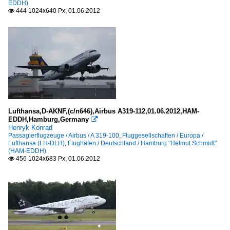
EDDH)
444 1024x640 Px, 01.06.2012

Lufthansa,D-AKNF,(c/n646),Airbus A319-112,01.06.2012,HAM-
EDDH,Hamburg,Germany

Henryk Konrad
Passagierflugzeuge / Airbus / A 319-100
,
Fluggesellschaften / Europa /
Lufthansa (LH-DLH)
,
Flughäfen / Deutschland / Hamburg "Helmut Schmidt"
(HAM-EDDH)
456 1024x683 Px, 01.06.2012
