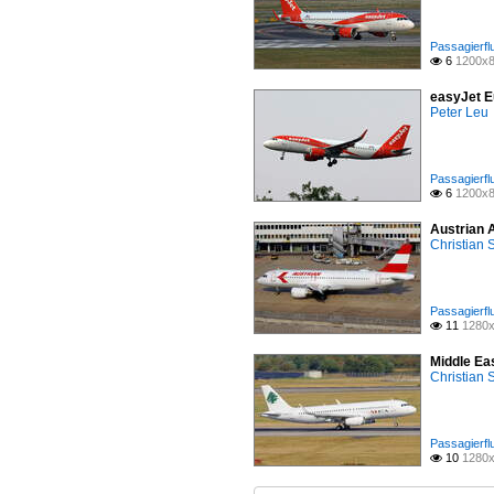
Passagierfl
6
1200x8

easyJet E
Peter Leu
Passagierfl
6
1200x8

Austrian 
Christian
Passagierfl
11
1280x

Middle Ea
Christian
Passagierfl
10
1280x
