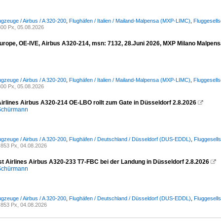
ugzeuge / Airbus / A 320-200
,
Flughäfen / Italien / Mailand-Malpensa (MXP-LIMC)
,
Fluggesell
00 Px, 05.08.2026
urope, OE-IVE, Airbus A320-214, msn: 7132, 28.Juni 2026, MXP Milano Malpensa,
ugzeuge / Airbus / A 320-200
,
Flughäfen / Italien / Mailand-Malpensa (MXP-LIMC)
,
Fluggesell
00 Px, 05.08.2026
Airlines Airbus A320-214 OE-LBO rollt zum Gate in Düsseldorf 2.8.2026

 Schürmann
ugzeuge / Airbus / A 320-200
,
Flughäfen / Deutschland / Düsseldorf (DUS-EDDL)
,
Fluggesells
853 Px, 04.08.2026
st Airlines Airbus A320-233 T7-FBC bei der Landung in Düsseldorf 2.8.2026

 Schürmann
ugzeuge / Airbus / A 320-200
,
Flughäfen / Deutschland / Düsseldorf (DUS-EDDL)
,
Fluggesells
853 Px, 04.08.2026