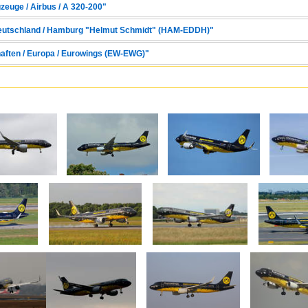
zeuge / Airbus / A 320-200"
 Deutschland / Hamburg "Helmut Schmidt" (HAM-EDDH)"
haften / Europa / Eurowings (EW-EWG)"