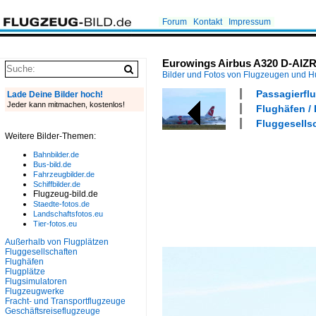
Forum
Kontakt
Impressum
Eurowings Airbus A320 D-AIZR
Bilder und Fotos von Flugzeugen und 
Passagierflu
Lade Deine Bilder hoch!
Jeder kann mitmachen, kostenlos!
Flughäfen /
Fluggesells
Weitere Bilder-Themen:
Bahnbilder.de
Bus-bild.de
Fahrzeugbilder.de
Schiffbilder.de
Flugzeug-bild.de
Staedte-fotos.de
Landschaftsfotos.eu
Tier-fotos.eu
Außerhalb von Flugplätzen
Fluggesellschaften
Flughäfen
Flugplätze
Flugsimulatoren
Flugzeugwerke
Fracht- und Transportflugzeuge
Geschäftsreiseflugzeuge