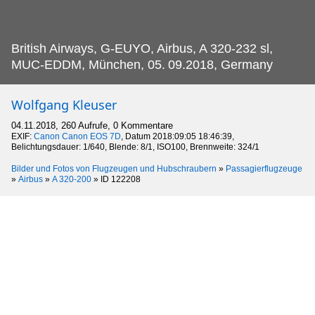
British Airways, G-EUYO, Airbus, A 320-232 sl,
MUC-EDDM, München, 05.
09.2018, Germany
Wolfgang Kleuser
04.11.2018, 260 Aufrufe, 0 Kommentare
EXIF:
Canon Canon EOS 7D
, Datum 2018:09:05 18:46:39,
Belichtungsdauer: 1/640, Blende: 8/1, ISO100, Brennweite: 324/1
Bilder und Fotos von Flugzeugen und Hubschraubern
»
Passagierflugzeuge
»
Airbus
»
A 320-200
»
ID 122208