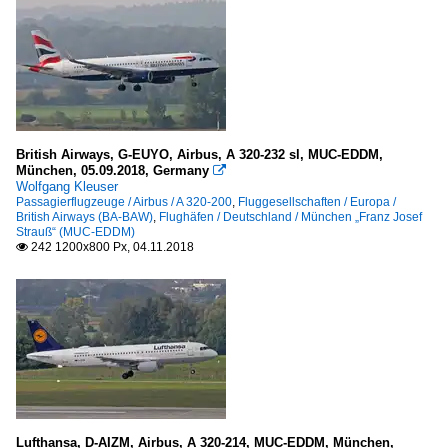
British Airways, G-EUYO, Airbus, A 320-232 sl, MUC-EDDM,
München, 05.09.2018, Germany

Wolfgang Kleuser
Passagierflugzeuge / Airbus / A 320-200
,
Fluggesellschaften / Europa /
British Airways (BA-BAW)
,
Flughäfen / Deutschland / München „Franz Josef
Strauß“ (MUC-EDDM)
242 1200x800 Px, 04.11.2018

Lufthansa, D-AIZM, Airbus, A 320-214, MUC-EDDM, München,