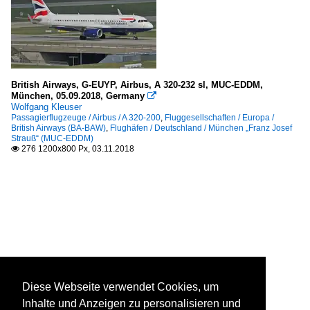
British Airways, G-EUYP, Airbus, A 320-232 sl, MUC-EDDM,
München, 05.09.2018, Germany

Wolfgang Kleuser
Passagierflugzeuge / Airbus / A 320-200
,
Fluggesellschaften / Europa /
British Airways (BA-BAW)
,
Flughäfen / Deutschland / München „Franz Josef
Strauß“ (MUC-EDDM)
276 1200x800 Px, 03.11.2018

Diese Webseite verwendet Cookies, um
Inhalte und Anzeigen zu personalisieren und