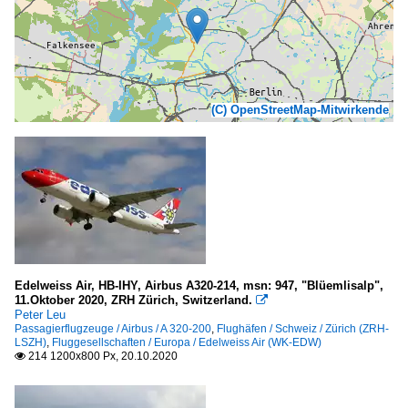
(C) OpenStreetMap-Mitwirkende
Edelweiss Air, HB-IHY, Airbus A320-214, msn: 947, "Blüemlisalp",
11.Oktober 2020, ZRH Zürich, Switzerland.

Peter Leu
Passagierflugzeuge / Airbus / A 320-200
,
Flughäfen / Schweiz / Zürich (ZRH-
LSZH)
,
Fluggesellschaften / Europa / Edelweiss Air (WK-EDW)
214 1200x800 Px, 20.10.2020
