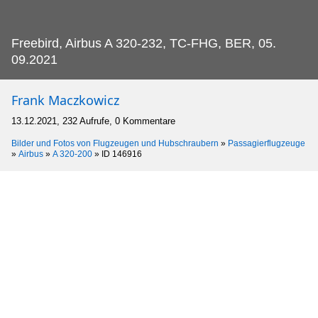
Freebird, Airbus A 320-232, TC-FHG, BER, 05.
09.2021
Frank Maczkowicz
13.12.2021, 232 Aufrufe, 0 Kommentare
Bilder und Fotos von Flugzeugen und Hubschraubern
»
Passagierflugzeuge
»
Airbus
»
A 320-200
»
ID 146916