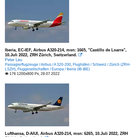
Iberia, EC-IEF, Airbus A320-214, msn: 1665, "Castillo de Loarre",
10.Juli 2022, ZRH Zürich, Switzerland.

Peter Leu
Passagierflugzeuge / Airbus / A 320-200
,
Flughäfen / Schweiz / Zürich (ZRH-
LSZH)
,
Fluggesellschaften / Europa / Iberia (IB-IBE)
176 1200x800 Px, 28.07.2022

Lufthansa, D-AIUI, Airbus A320-214, msn: 6265, 10.Juli 2022, ZRH