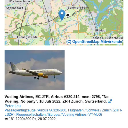
(C) OpenStreetMap-Mitwirkende
Vueling Airlines, EC-JTR, Airbus A320-214, msn: 2798, "No
Vueling, No party", 10.Juli 2022, ZRH Zürich, Switzerland.

Peter Leu
Passagierflugzeuge / Airbus / A 320-200
,
Flughäfen / Schweiz / Zürich (ZRH-
LSZH)
,
Fluggesellschaften / Europa / Vueling Airlines (VY-VLG)
181 1200x800 Px, 28.07.2022
