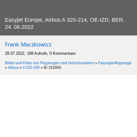
Easyjet Europe, Airbus A 320-214, OE-IZD, BER,
24.
06.2022
Frank Maczkowicz
28.07.2022, 188 Aufrufe, 0 Kommentare
Bilder und Fotos von Flugzeugen und Hubschraubern
»
Passagierflugzeuge
»
Airbus
»
A 320-200
»
ID 152065