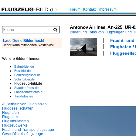
Forum
Kontakt
Impressum
Antonov Airlines, An-225, UR-8
Bilder und Fotos von Flugzeugen und 
Fracht- und
Lade Deine Bilder hoch!
Jeder kann mitmachen, kostenlos!
Flughäfen /
Fluggesellsc
Weitere Bilder-Themen:
Bahnbilder.de
Bus-bild.de
Fahrzeugbilder.de
Schiffbilder.de
Flugzeug-bild.de
Staedte-fotos.de
Landschaftsfotos.eu
Tier-fotos.eu
Außerhalb von Flugplätzen
Fluggesellschaften
Flughäfen
Flugplätze
Flugsimulatoren
Flugzeugwerke
Fracht- und Transportflugzeuge
Geschäftsreiseflugzeuge