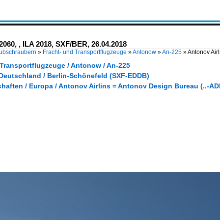
2060, , ILA 2018, SXF/BER, 26.04.2018
Hubschraubern
»
Fracht- und Transportflugzeuge
»
Antonow
»
An-225
»
Antonov Air
 Transportflugzeuge / Antonow / An-225
 Deutschland / Berlin-Schönefeld (SXF-EDDB)
haften / Europa / Antonov Airlins = Antonov Design Bureau (..-AD