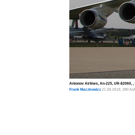
Antonov Airlines, An-225, UR-82060, ,
Frank Maczkowicz
21.08.2018, 390 Au