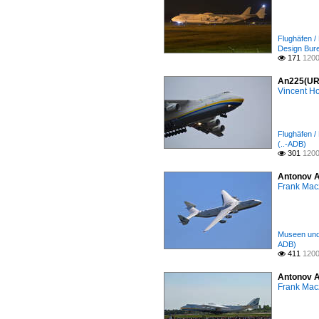
Flughäfen 
Design Bure
171
1200

An225(UR8
Vincent H
Flughäfen /
(..-ADB)
301
1200

Antonov A
Frank Mac
Museen und 
ADB)
411
1200

Antonov A
Frank Mac