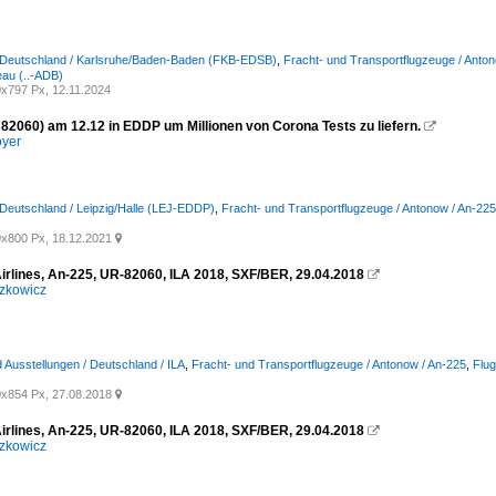
/ Deutschland / Karlsruhe/Baden-Baden (FKB-EDSB)
,
Fracht- und Transportflugzeuge / Anto
au (..-ADB)
x797 Px, 12.11.2024
2060) am 12.12 in EDDP um Millionen von Corona Tests zu liefern.

oyer
 Deutschland / Leipzig/Halle (LEJ-EDDP)
,
Fracht- und Transportflugzeuge / Antonow / An-225
x800 Px, 18.12.2021

irlines, An-225, UR-82060, ILA 2018, SXF/BER, 29.04.2018

zkowicz
Ausstellungen / Deutschland / ILA
,
Fracht- und Transportflugzeuge / Antonow / An-225
,
Flug
x854 Px, 27.08.2018

irlines, An-225, UR-82060, ILA 2018, SXF/BER, 29.04.2018

zkowicz