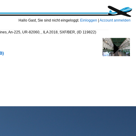
Hallo Gast, Sie sind nicht eingeloggt.
Einloggen
|
Account anmelden
lines, An-225, UR-82060, , ILA 2018, SXF/BER,
(ID 119822)
B)