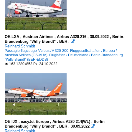
OE-LXA , Austrian Airlines , Airbus A320-216 , 30.09.2022 , Berlin-
Brandenburg "Willy Brandt" , BER ,

Reinhard Schmidt
Passagierflugzeuge / Airbus / A 320-200
,
Fluggesellschaften / Europa /
Austrian Airlines (OS-AUA)
,
Flughäfen / Deutschland / Berlin-Brandenburg
"Willy Brandt" (BER-EDDB)
163 1280x853 Px, 24.10.2022

OE-IJX , easyJet Europe , Airbus A320-214(WL) , Berlin-
Brandenburg "Willy Brandt" , BER , 30.09.2022

Reinhard Schmidt