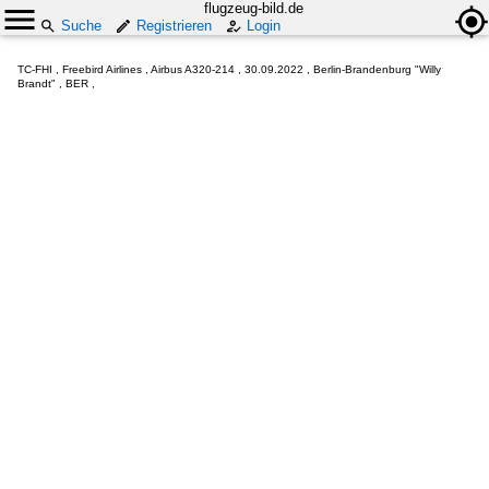
flugzeug-bild.de
Suche
Registrieren
Login
TC-FHI , Freebird Airlines , Airbus A320-214 , 30.09.2022 , Berlin-Brandenburg "Willy
Brandt" , BER ,