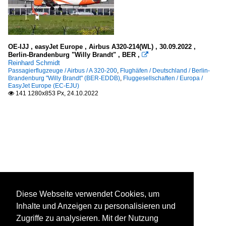
OE-IJJ , easyJet Europe , Airbus A320-214(WL) , 30.09.2022 ,
Berlin-Brandenburg "Willy Brandt" , BER ,

Reinhard Schmidt
Passagierflugzeuge / Airbus / A 320-200
,
Flughäfen / Deutschland / Berlin-
Brandenburg "Willy Brandt" (BER-EDDB)
,
Fluggesellschaften / Europa /
EasyJet Europe (EC-EJU)
141 1280x853 Px, 24.10.2022

Diese Webseite verwendet Cookies, um
Inhalte und Anzeigen zu personalisieren und
Zugriffe zu analysieren. Mit der Nutzung