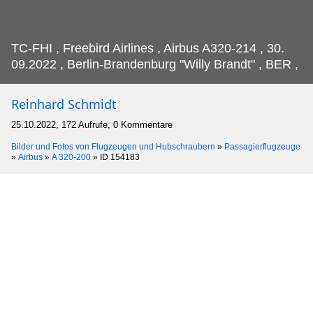
TC-FHI , Freebird Airlines , Airbus A320-214 , 30.
09.2022 , Berlin-Brandenburg "Willy Brandt" , BER ,
Reinhard Schmidt
25.10.2022, 172 Aufrufe, 0 Kommentare
Bilder und Fotos von Flugzeugen und Hubschraubern
»
Passagierflugzeuge
»
Airbus
»
A 320-200
»
ID 154183