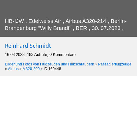
HB-IJW , Edelweiss Air , Airbus A320-214 , Berlin-
Brandenburg "Willy Brandt" , BER , 30.
07.2023 ,
Reinhard Schmidt
16.08.2023, 183 Aufrufe, 0 Kommentare
Bilder und Fotos von Flugzeugen und Hubschraubern
»
Passagierflugzeuge
»
Airbus
»
A 320-200
»
ID 160448