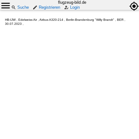
flugzeug-bild.de
Suche
Registrieren
Login
HB-IJW , Edelweiss Air , Airbus A320-214 , Berlin-Brandenburg "Willy Brandt" , BER ,
30.07.2023 ,