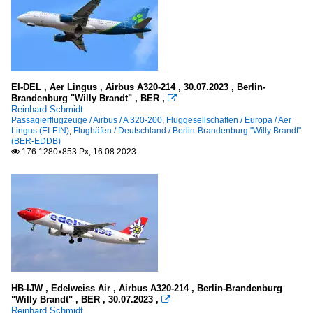
EI-DEL , Aer Lingus , Airbus A320-214 , 30.07.2023 , Berlin-
Brandenburg "Willy Brandt" , BER ,

Reinhard Schmidt
Passagierflugzeuge / Airbus / A 320-200
,
Fluggesellschaften / Europa / Aer
Lingus (EI-EIN)
,
Flughäfen / Deutschland / Berlin-Brandenburg "Willy Brandt"
(BER-EDDB)
176 1280x853 Px, 16.08.2023

HB-IJW , Edelweiss Air , Airbus A320-214 , Berlin-Brandenburg
"Willy Brandt" , BER , 30.07.2023 ,

Reinhard Schmidt