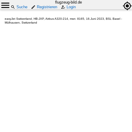
flugzeug-bild.de
Suche
Registrieren
Login
easyJet Switzerland, HB-JXP, Airbus A320-214, msn: 8165, 16.Juni 2023, BSL Basel -
Mülhausen, Switzerland