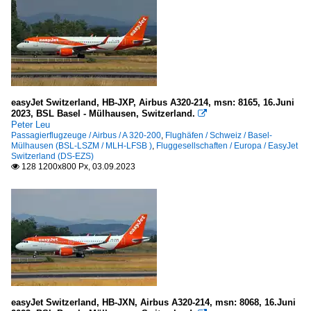
easyJet Switzerland, HB-JXP, Airbus A320-214, msn: 8165, 16.Juni
2023, BSL Basel - Mülhausen, Switzerland.

Peter Leu
Passagierflugzeuge / Airbus / A 320-200
,
Flughäfen / Schweiz / Basel-
Mülhausen (BSL-LSZM / MLH-LFSB )
,
Fluggesellschaften / Europa / EasyJet
Switzerland (DS-EZS)
128 1200x800 Px, 03.09.2023

easyJet Switzerland, HB-JXN, Airbus A320-214, msn: 8068, 16.Juni