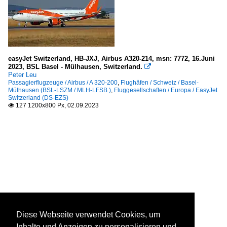
easyJet Switzerland, HB-JXJ, Airbus A320-214, msn: 7772, 16.Juni
2023, BSL Basel - Mülhausen, Switzerland.

Peter Leu
Passagierflugzeuge / Airbus / A 320-200
,
Flughäfen / Schweiz / Basel-
Mülhausen (BSL-LSZM / MLH-LFSB )
,
Fluggesellschaften / Europa / EasyJet
Switzerland (DS-EZS)
127 1200x800 Px, 02.09.2023

Diese Webseite verwendet Cookies, um
Inhalte und Anzeigen zu personalisieren und