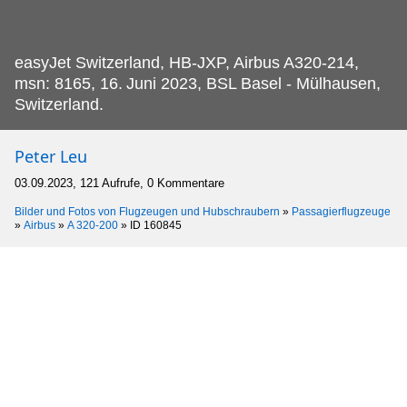
easyJet Switzerland, HB-JXP, Airbus A320-214,
msn: 8165, 16.
Juni 2023, BSL Basel - Mülhausen,
Switzerland.
Peter Leu
03.09.2023, 121 Aufrufe, 0 Kommentare
Bilder und Fotos von Flugzeugen und Hubschraubern
»
Passagierflugzeuge
»
Airbus
»
A 320-200
»
ID 160845