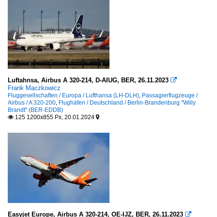
Luftahnsa, Airbus A 320-214, D-AIUG, BER, 26.11.2023

Frank Maczkowicz
Fluggesellschaften / Europa / Lufthansa (LH-DLH)
,
Passagierflugzeuge /
Airbus / A 320-200
,
Flughäfen / Deutschland / Berlin-Brandenburg "Willy
Brandt" (BER-EDDB)
125 1200x855 Px, 20.01.2024


Easyjet Europe, Airbus A 320-214, OE-IJZ, BER, 26.11.2023
