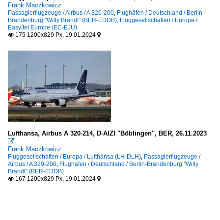
Frank Maczkowicz
Passagierflugzeuge / Airbus / A 320-200
,
Flughäfen / Deutschland / Berlin-
Brandenburg "Willy Brandt" (BER-EDDB)
,
Fluggesellschaften / Europa /
EasyJet Europe (EC-EJU)
175 1200x829 Px, 19.01.2024


Lufthansa, Airbus A 320-214, D-AIZI "Böblingen", BER, 26.11.2023

Frank Maczkowicz
Fluggesellschaften / Europa / Lufthansa (LH-DLH)
,
Passagierflugzeuge /
Airbus / A 320-200
,
Flughäfen / Deutschland / Berlin-Brandenburg "Willy
Brandt" (BER-EDDB)
167 1200x829 Px, 19.01.2024

