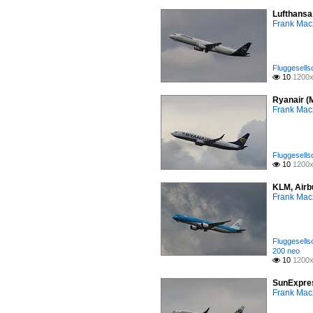
Lufthansa
Frank Mac
Fluggesells
10
1200x

Ryanair (
Frank Mac
Fluggesells
10
1200x

KLM, Airb
Frank Mac
Fluggesells
200 neo
10
1200x

SunExpres
Frank Mac