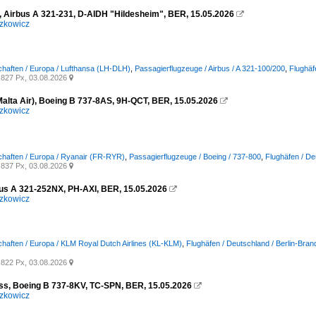
, Airbus A 321-231, D-AIDH "Hildesheim", BER, 15.05.2026

zkowicz
chaften / Europa / Lufthansa (LH-DLH)
,
Passagierflugzeuge / Airbus / A 321-100/200
,
Flughäf
827 Px, 03.08.2026

Malta Air), Boeing B 737-8AS, 9H-QCT, BER, 15.05.2026

zkowicz
chaften / Europa / Ryanair (FR-RYR)
,
Passagierflugzeuge / Boeing / 737-800
,
Flughäfen / De
837 Px, 03.08.2026

us A 321-252NX, PH-AXI, BER, 15.05.2026

zkowicz
chaften / Europa / KLM Royal Dutch Airlines (KL-KLM)
,
Flughäfen / Deutschland / Berlin-Bra
822 Px, 03.08.2026

s, Boeing B 737-8KV, TC-SPN, BER, 15.05.2026

zkowicz