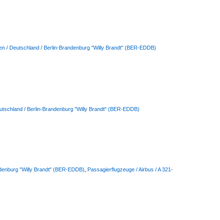
en / Deutschland / Berlin-Brandenburg "Willy Brandt" (BER-EDDB)
utschland / Berlin-Brandenburg "Willy Brandt" (BER-EDDB)
ndenburg "Willy Brandt" (BER-EDDB)
,
Passagierflugzeuge / Airbus / A 321-