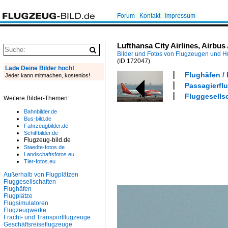
Forum
Kontakt
Impressum
Lufthansa City Airlines, Airbu
Bilder und Fotos von Flugzeugen und 
(ID 172047)
Lade Deine Bilder hoch!
Flughäfen /
Jeder kann mitmachen, kostenlos!
Passagierflu
Fluggesellsc
Weitere Bilder-Themen:
Bahnbilder.de
Bus-bild.de
Fahrzeugbilder.de
Schiffbilder.de
Flugzeug-bild.de
Staedte-fotos.de
Landschaftsfotos.eu
Tier-fotos.eu
Außerhalb von Flugplätzen
Fluggesellschaften
Flughäfen
Flugplätze
Flugsimulatoren
Flugzeugwerke
Fracht- und Transportflugzeuge
Geschäftsreiseflugzeuge