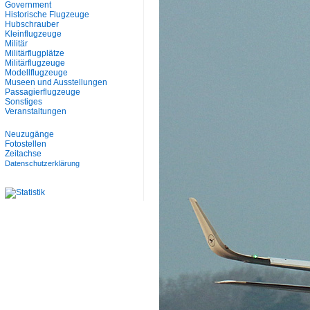
Government
Historische Flugzeuge
Hubschrauber
Kleinflugzeuge
Militär
Militärflugplätze
Militärflugzeuge
Modellflugzeuge
Museen und Ausstellungen
Passagierflugzeuge
Sonstiges
Veranstaltungen
Neuzugänge
Fotostellen
Zeitachse
Datenschutzerklärung