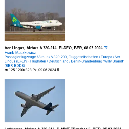
Aer Lingus, Airbus A 320-214, EI-DEO, BER, 08.03.2024

Frank Maczkowicz
Passagierflugzeuge / Airbus / A 320-200
,
Fluggesellschaften / Europa / Aer
Lingus (EI-EIN)
,
Flughäfen / Deutschland / Berlin-Brandenburg "Willy Brandt"
(BER-EDDB)
125 1200x828 Px, 09.06.2024

