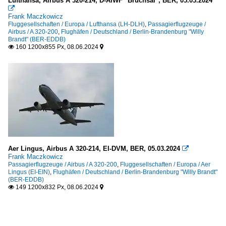
Lufthansa, Airbus A 320-214, D-AIWF "Bruchsal", BER, 05.03.2024

Frank Maczkowicz
Fluggesellschaften / Europa / Lufthansa (LH-DLH)
,
Passagierflugzeuge /
Airbus / A 320-200
,
Flughäfen / Deutschland / Berlin-Brandenburg "Willy
Brandt" (BER-EDDB)
160 1200x855 Px, 08.06.2024


Aer Lingus, Airbus A 320-214, EI-DVM, BER, 05.03.2024

Frank Maczkowicz
Passagierflugzeuge / Airbus / A 320-200
,
Fluggesellschaften / Europa / Aer
Lingus (EI-EIN)
,
Flughäfen / Deutschland / Berlin-Brandenburg "Willy Brandt"
(BER-EDDB)
149 1200x832 Px, 08.06.2024

