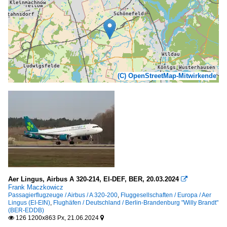
(C) OpenStreetMap-Mitwirkende
Aer Lingus, Airbus A 320-214, EI-DEF, BER, 20.03.2024

Frank Maczkowicz
Passagierflugzeuge / Airbus / A 320-200
,
Fluggesellschaften / Europa / Aer
Lingus (EI-EIN)
,
Flughäfen / Deutschland / Berlin-Brandenburg "Willy Brandt"
(BER-EDDB)
126 1200x863 Px, 21.06.2024

