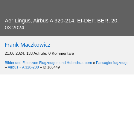
Aer Lingus, Airbus A 320-214, EI-DEF, BER, 20.
03.2024
Frank Maczkowicz
21.06.2024, 133 Aufrufe, 0 Kommentare
Bilder und Fotos von Flugzeugen und Hubschraubern
»
Passagierflugzeuge
»
Airbus
»
A 320-200
»
ID 166449