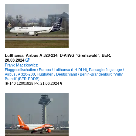
Lufthansa, Airbus A 320-214, D-AIWG "Greifswald", BER,
20.03.2024

Frank Maczkowicz
Fluggesellschaften / Europa / Lufthansa (LH-DLH)
,
Passagierflugzeuge /
Airbus / A 320-200
,
Flughäfen / Deutschland / Berlin-Brandenburg "Willy
Brandt" (BER-EDDB)
140 1200x828 Px, 21.06.2024

