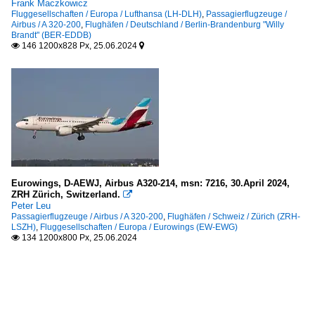
Frank Maczkowicz
Fluggesellschaften / Europa / Lufthansa (LH-DLH)
,
Passagierflugzeuge /
Airbus / A 320-200
,
Flughäfen / Deutschland / Berlin-Brandenburg "Willy
Brandt" (BER-EDDB)
146 1200x828 Px, 25.06.2024


Eurowings, D-AEWJ, Airbus A320-214, msn: 7216, 30.April 2024,
ZRH Zürich, Switzerland.

Peter Leu
Passagierflugzeuge / Airbus / A 320-200
,
Flughäfen / Schweiz / Zürich (ZRH-
LSZH)
,
Fluggesellschaften / Europa / Eurowings (EW-EWG)
134 1200x800 Px, 25.06.2024
