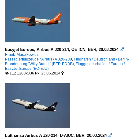
Easyjet Europe, Airbus A 320-214, OE-ICN, BER, 20.03.2024

Frank Maczkowicz
Passagierflugzeuge / Airbus / A 320-200
,
Flughäfen / Deutschland / Berlin-
Brandenburg "Willy Brandt" (BER-EDDB)
,
Fluggesellschaften / Europa /
EasyJet Europe (EC-EJU)
112 1200x836 Px, 25.06.2024


Lufthansa Airbus A 320-214, D-AIUC, BER, 20.03.2024
