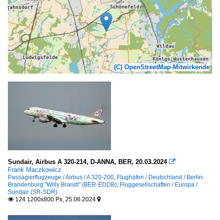
(C) OpenStreetMap-Mitwirkende
Sundair, Airbus A 320-214, D-ANNA, BER, 20.03.2024

Frank Maczkowicz
Passagierflugzeuge / Airbus / A 320-200
,
Flughäfen / Deutschland / Berlin-
Brandenburg "Willy Brandt" (BER-EDDB)
,
Fluggesellschaften / Europa /
Sundair (SR-SDR)
124 1200x800 Px, 25.06.2024

