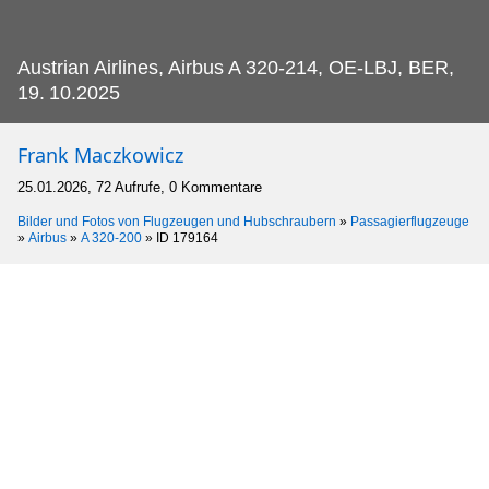
Austrian Airlines, Airbus A 320-214, OE-LBJ, BER,
19.
10.2025
Frank Maczkowicz
25.01.2026, 72 Aufrufe, 0 Kommentare
Bilder und Fotos von Flugzeugen und Hubschraubern
»
Passagierflugzeuge
»
Airbus
»
A 320-200
»
ID 179164