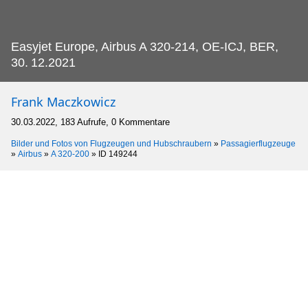
Easyjet Europe, Airbus A 320-214, OE-ICJ, BER,
30.
12.2021
Frank Maczkowicz
30.03.2022, 183 Aufrufe, 0 Kommentare
Bilder und Fotos von Flugzeugen und Hubschraubern
»
Passagierflugzeuge
»
Airbus
»
A 320-200
»
ID 149244