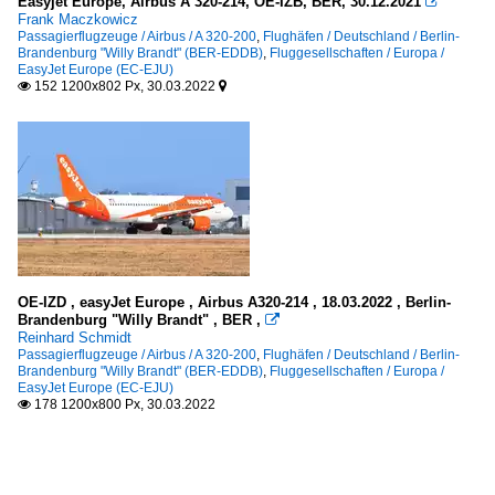
Easyjet Europe, Airbus A 320-214, OE-IZB, BER, 30.12.2021

Frank Maczkowicz
Passagierflugzeuge / Airbus / A 320-200
,
Flughäfen / Deutschland / Berlin-
Brandenburg "Willy Brandt" (BER-EDDB)
,
Fluggesellschaften / Europa /
EasyJet Europe (EC-EJU)
152 1200x802 Px, 30.03.2022


OE-IZD , easyJet Europe , Airbus A320-214 , 18.03.2022 , Berlin-
Brandenburg "Willy Brandt" , BER ,

Reinhard Schmidt
Passagierflugzeuge / Airbus / A 320-200
,
Flughäfen / Deutschland / Berlin-
Brandenburg "Willy Brandt" (BER-EDDB)
,
Fluggesellschaften / Europa /
EasyJet Europe (EC-EJU)
178 1200x800 Px, 30.03.2022
