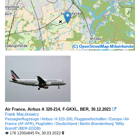
(C) OpenStreetMap-Mitwirkende
Air France, Airbus A 320-214, F-GKXL, BER, 30.12.2021

Frank Maczkowicz
Passagierflugzeuge / Airbus / A 320-200
,
Fluggesellschaften / Europa / Air
France (AF-AFR)
,
Flughäfen / Deutschland / Berlin-Brandenburg "Willy
Brandt" (BER-EDDB)
176 1200x845 Px, 30.03.2022

