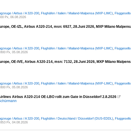
ugzeuge / Airbus / A 320-200
,
Flughäfen / Italien / Mailand-Malpensa (MXP-LIMC)
,
Fluggesells
00 Px, 06.08.2026
urope, OE-IZL, Airbus A320-214, msn: 6927, 28.Juni 2026, MXP Milano Malpensa,
ugzeuge / Airbus / A 320-200
,
Flughäfen / Italien / Mailand-Malpensa (MXP-LIMC)
,
Fluggesell
800 Px, 05.08.2026
urope, OE-IVE, Airbus A320-214, msn: 7132, 28.Juni 2026, MXP Milano Malpensa,
ugzeuge / Airbus / A 320-200
,
Flughäfen / Italien / Mailand-Malpensa (MXP-LIMC)
,
Fluggesell
800 Px, 05.08.2026
Airlines Airbus A320-214 OE-LBO rollt zum Gate in Düsseldorf 2.8.2026

 Schürmann
ugzeuge / Airbus / A 320-200
,
Flughäfen / Deutschland / Düsseldorf (DUS-EDDL)
,
Fluggesells
853 Px, 04.08.2026