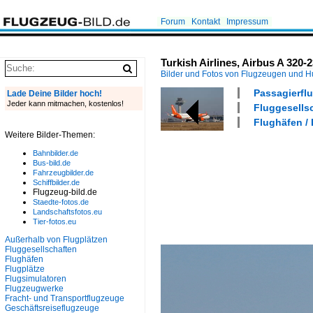
Forum
Kontakt
Impressum
Turkish Airlines, Airbus A 320-
Bilder und Fotos von Flugzeugen und 
Passagierflu
Lade Deine Bilder hoch!
Jeder kann mitmachen, kostenlos!
Fluggesellsc
Flughäfen /
Weitere Bilder-Themen:
Bahnbilder.de
Bus-bild.de
Fahrzeugbilder.de
Schiffbilder.de
Flugzeug-bild.de
Staedte-fotos.de
Landschaftsfotos.eu
Tier-fotos.eu
Außerhalb von Flugplätzen
Fluggesellschaften
Flughäfen
Flugplätze
Flugsimulatoren
Flugzeugwerke
Fracht- und Transportflugzeuge
Geschäftsreiseflugzeuge