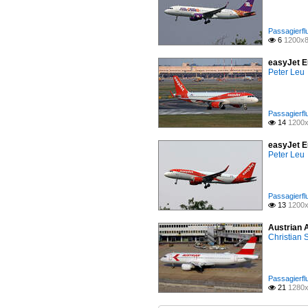
Passagierfl
6
1200x8

easyJet E
Peter Leu
Passagierfl
14
1200x

easyJet E
Peter Leu
Passagierfl
13
1200x

Austrian 
Christian
Passagierfl
21
1280x
