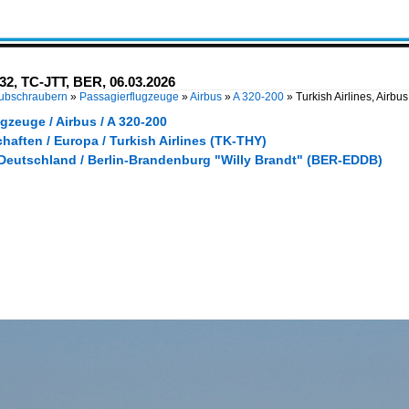
232, TC-JTT, BER, 06.03.2026
Hubschraubern
»
Passagierflugzeuge
»
Airbus
»
A 320-200
»
Turkish Airlines, Airb
gzeuge / Airbus / A 320-200
haften / Europa / Turkish Airlines (TK-THY)
 Deutschland / Berlin-Brandenburg "Willy Brandt" (BER-EDDB)