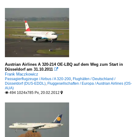
Austrian Airlines A 320-214 OE-LBQ auf dem Weg zum Start in
Düsseldorf am 31.10.2011

Frank Maczkowicz
Passagierflugzeuge / Airbus / A 320-200
,
Flughäfen / Deutschland /
Düsseldorf (DUS-EDDL)
,
Fluggesellschaften / Europa / Austrian Airlines (OS-
AUA)
494 1024x785 Px, 20.02.2012

