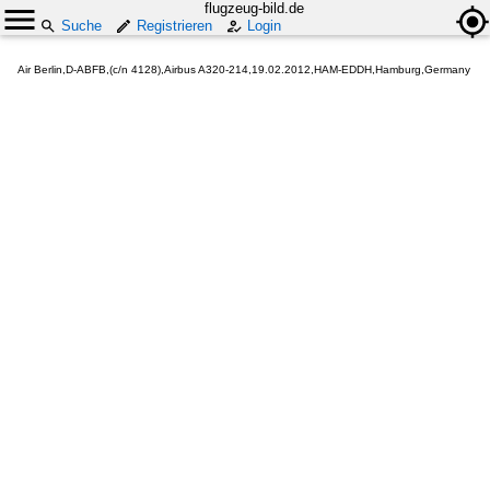
flugzeug-bild.de
Suche
Registrieren
Login
Air Berlin,D-ABFB,(c/n 4128),Airbus A320-214,19.02.2012,HAM-EDDH,Hamburg,Germany