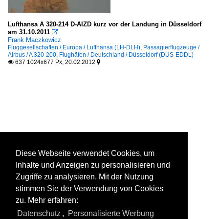
Lufthansa A 320-214 D-AIZD kurz vor der Landung in Düsseldorf
am 31.10.2011

Frank Maczkowicz
Fluggesellschaften / Europa / Lufthansa (LH-DLH)
,
Passagierflugzeuge /
Airbus / A 320-200
,
Flughäfen / Deutschland / Düsseldorf (DUS-EDDL)
637 1024x677 Px, 20.02.2012


Diese Webseite verwendet Cookies, um
Inhalte und Anzeigen zu personalisieren und
Zugriffe zu analysieren. Mit der Nutzung
stimmen Sie der Verwendung von Cookies
zu. Mehr erfahren:
Datenschutz
,
Personalisierte Werbung