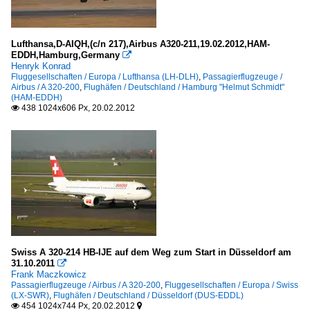
Lufthansa,D-AIQH,(c/n 217),Airbus A320-211,19.02.2012,HAM-
EDDH,Hamburg,Germany

Henryk Konrad
Fluggesellschaften / Europa / Lufthansa (LH-DLH)
,
Passagierflugzeuge /
Airbus / A 320-200
,
Flughäfen / Deutschland / Hamburg "Helmut Schmidt"
(HAM-EDDH)
438 1024x606 Px, 20.02.2012

Swiss A 320-214 HB-IJE auf dem Weg zum Start in Düsseldorf am
31.10.2011

Frank Maczkowicz
Passagierflugzeuge / Airbus / A 320-200
,
Fluggesellschaften / Europa / Swiss
(LX-SWR)
,
Flughäfen / Deutschland / Düsseldorf (DUS-EDDL)
454 1024x744 Px, 20.02.2012

