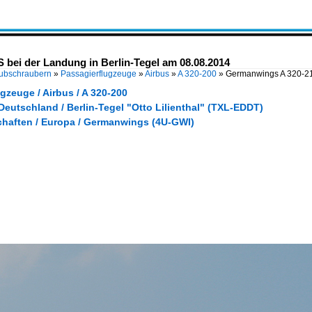
bei der Landung in Berlin-Tegel am 08.08.2014
Hubschraubern
»
Passagierflugzeuge
»
Airbus
»
A 320-200
»
Germanwings A 320-21
gzeuge / Airbus / A 320-200
Deutschland / Berlin-Tegel "Otto Lilienthal" (TXL-EDDT)
chaften / Europa / Germanwings (4U-GWI)