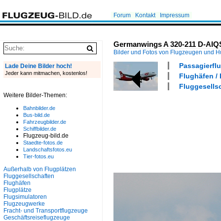
Forum
Kontakt
Impressum
Germanwings A 320-211 D-AIQS 
Bilder und Fotos von Flugzeugen und 
Passagierflu
Lade Deine Bilder hoch!
Jeder kann mitmachen, kostenlos!
Flughäfen / 
Fluggesells
Weitere Bilder-Themen:
Bahnbilder.de
Bus-bild.de
Fahrzeugbilder.de
Schiffbilder.de
Flugzeug-bild.de
Staedte-fotos.de
Landschaftsfotos.eu
Tier-fotos.eu
Außerhalb von Flugplätzen
Fluggesellschaften
Flughäfen
Flugplätze
Flugsimulatoren
Flugzeugwerke
Fracht- und Transportflugzeuge
Geschäftsreiseflugzeuge