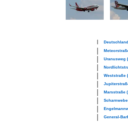
Deutschland 
Meteorstraße
Uranusweg (
Nordlichtstr
Weststraße (
Jupiterstraß
Marsstraße (
Scharnweber
Engelmannwe
General-Barb