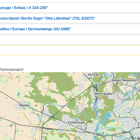
zeuge / Airbus / A 320-200"
eutschland / Berlin-Tegel "Otto Lilienthal" (TXL-EDDT)"
haften / Europa / Germanwings (4U-GWI)"
 Reinickendorf