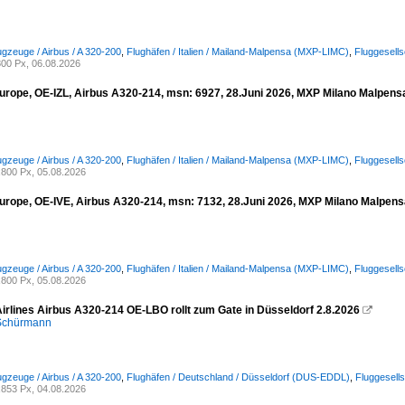
ugzeuge / Airbus / A 320-200
,
Flughäfen / Italien / Mailand-Malpensa (MXP-LIMC)
,
Fluggesells
00 Px, 06.08.2026
urope, OE-IZL, Airbus A320-214, msn: 6927, 28.Juni 2026, MXP Milano Malpensa,
ugzeuge / Airbus / A 320-200
,
Flughäfen / Italien / Mailand-Malpensa (MXP-LIMC)
,
Fluggesell
800 Px, 05.08.2026
urope, OE-IVE, Airbus A320-214, msn: 7132, 28.Juni 2026, MXP Milano Malpensa,
ugzeuge / Airbus / A 320-200
,
Flughäfen / Italien / Mailand-Malpensa (MXP-LIMC)
,
Fluggesell
800 Px, 05.08.2026
Airlines Airbus A320-214 OE-LBO rollt zum Gate in Düsseldorf 2.8.2026

 Schürmann
ugzeuge / Airbus / A 320-200
,
Flughäfen / Deutschland / Düsseldorf (DUS-EDDL)
,
Fluggesells
853 Px, 04.08.2026