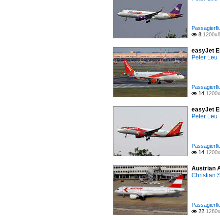
Passagierfl
8
1200x8

easyJet E
Peter Leu
Passagierfl
14
1200x

easyJet E
Peter Leu
Passagierfl
14
1200x

Austrian 
Christian
Passagierfl
22
1280x
