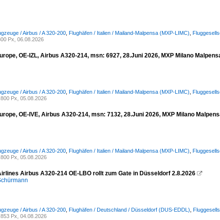
ugzeuge / Airbus / A 320-200
,
Flughäfen / Italien / Mailand-Malpensa (MXP-LIMC)
,
Fluggesells
00 Px, 06.08.2026
urope, OE-IZL, Airbus A320-214, msn: 6927, 28.Juni 2026, MXP Milano Malpensa,
ugzeuge / Airbus / A 320-200
,
Flughäfen / Italien / Mailand-Malpensa (MXP-LIMC)
,
Fluggesell
800 Px, 05.08.2026
urope, OE-IVE, Airbus A320-214, msn: 7132, 28.Juni 2026, MXP Milano Malpensa,
ugzeuge / Airbus / A 320-200
,
Flughäfen / Italien / Mailand-Malpensa (MXP-LIMC)
,
Fluggesell
800 Px, 05.08.2026
Airlines Airbus A320-214 OE-LBO rollt zum Gate in Düsseldorf 2.8.2026

 Schürmann
ugzeuge / Airbus / A 320-200
,
Flughäfen / Deutschland / Düsseldorf (DUS-EDDL)
,
Fluggesells
853 Px, 04.08.2026