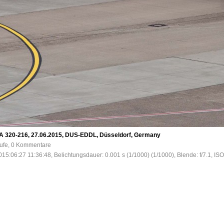
, A 320-216, 27.06.2015, DUS-EDDL, Düsseldorf, Germany
rufe, 0 Kommentare
15:06:27 11:36:48, Belichtungsdauer: 0.001 s (1/1000) (1/1000), Blende: f/7.1, IS