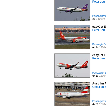
Peter Leu
Passagierfl
6
1200x8

easyJet E
Peter Leu
Passagierfl
14
1200x

easyJet E
Peter Leu
Passagierfl
13
1200x

Austrian 
Christian
Passagierfl
21
1280x
