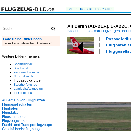
Forum
Kontakt
Impressum
Air Berlin (AB-BER), D-ABZC, 
Bilder und Fotos von Flugzeugen und 
Passagierflu
Lade Deine Bilder hoch!
Jeder kann mitmachen, kostenlos!
Flughäfen /
Fluggesellsc
Weitere Bilder-Themen:
Bahnbilder.de
Bus-bild.de
Fahrzeugbilder.de
Schiffbilder.de
Flugzeug-bild.de
Staedte-fotos.de
Landschaftsfotos.eu
Tier-fotos.eu
Außerhalb von Flugplätzen
Fluggesellschaften
Flughäfen
Flugplätze
Flugsimulatoren
Flugzeugwerke
Fracht- und Transportflugzeuge
Geschäftsreiseflugzeuge