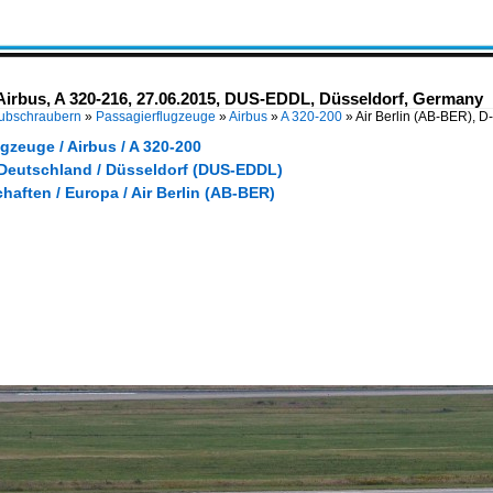
Airbus, A 320-216, 27.06.2015, DUS-EDDL, Düsseldorf, Germany
Hubschraubern
»
Passagierflugzeuge
»
Airbus
»
A 320-200
»
Air Berlin (AB-BER), D
gzeuge / Airbus / A 320-200
 Deutschland / Düsseldorf (DUS-EDDL)
haften / Europa / Air Berlin (AB-BER)