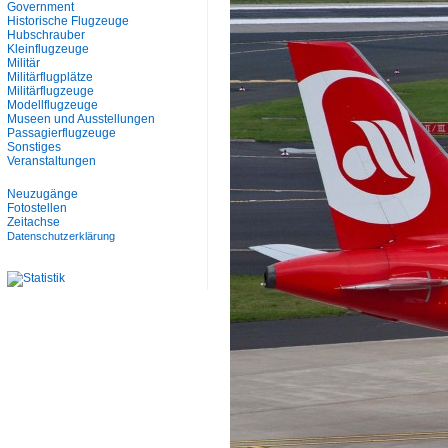
Government
Historische Flugzeuge
Hubschrauber
Kleinflugzeuge
Militär
Militärflugplätze
Militärflugzeuge
Modellflugzeuge
Museen und Ausstellungen
Passagierflugzeuge
Sonstiges
Veranstaltungen
Neuzugänge
Fotostellen
Zeitachse
Datenschutzerklärung