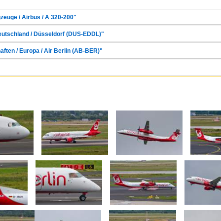
zeuge / Airbus / A 320-200"
Deutschland / Düsseldorf (DUS-EDDL)"
aften / Europa / Air Berlin (AB-BER)"