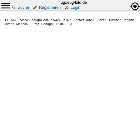
flugzeug-bild.de
Suche
Registrieren
Login
CS-TJO, TAP Air Portugal, Airbus A321-251NX, Serial #: 8923. Funchal, Cristiano Ronaldo
Airport, Madeira - LPMA, Portugal, 17.06.2023.