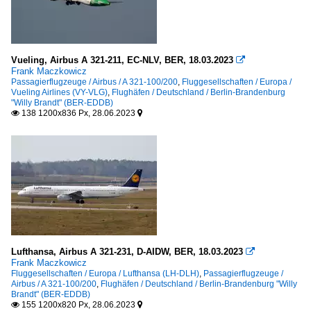
Vueling, Airbus A 321-211, EC-NLV, BER, 18.03.2023

Frank Maczkowicz
Passagierflugzeuge / Airbus / A 321-100/200
,
Fluggesellschaften / Europa /
Vueling Airlines (VY-VLG)
,
Flughäfen / Deutschland / Berlin-Brandenburg
"Willy Brandt" (BER-EDDB)
138 1200x836 Px, 28.06.2023


Lufthansa, Airbus A 321-231, D-AIDW, BER, 18.03.2023

Frank Maczkowicz
Fluggesellschaften / Europa / Lufthansa (LH-DLH)
,
Passagierflugzeuge /
Airbus / A 321-100/200
,
Flughäfen / Deutschland / Berlin-Brandenburg "Willy
Brandt" (BER-EDDB)
155 1200x820 Px, 28.06.2023

