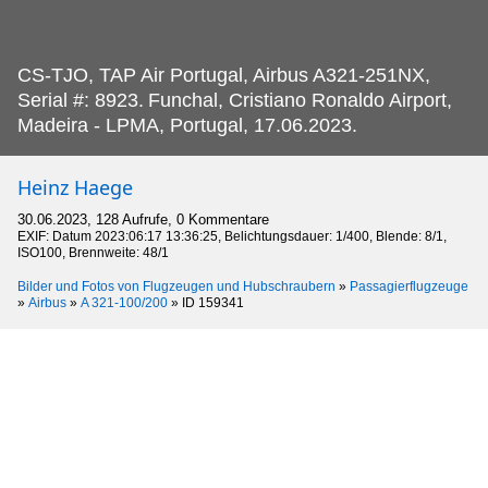
CS-TJO, TAP Air Portugal, Airbus A321-251NX,
Serial #: 8923.
Funchal, Cristiano Ronaldo Airport,
Madeira - LPMA, Portugal, 17.06.2023.
Heinz Haege
30.06.2023, 128 Aufrufe, 0 Kommentare
EXIF: Datum 2023:06:17 13:36:25, Belichtungsdauer: 1/400, Blende: 8/1,
ISO100, Brennweite: 48/1
Bilder und Fotos von Flugzeugen und Hubschraubern
»
Passagierflugzeuge
»
Airbus
»
A 321-100/200
»
ID 159341