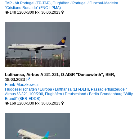
TAP - Air Portugal (TP-TAP)
,
Flughäfen / Portugal / Funchal-Madeira
"Cristiano Ronaldo" (FNC-LPMA)
148 1200x800 Px, 30.06.2023


Lufthansa, Airbus A 321-231, D-AISR "Donauwörth", BER,
18.03.2023

Frank Maczkowicz
Fluggesellschaften / Europa / Lufthansa (LH-DLH)
,
Passagierflugzeuge /
Airbus / A 321-100/200
,
Flughäfen / Deutschland / Berlin-Brandenburg "Willy
Brandt" (BER-EDDB)
169 1200x830 Px, 30.06.2023

