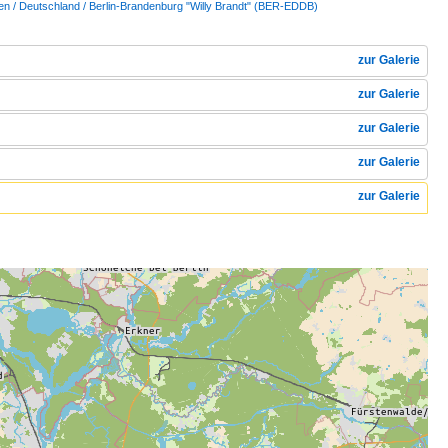
en / Deutschland / Berlin-Brandenburg "Willy Brandt" (BER-EDDB)
zur Galerie
zur Galerie
zur Galerie
zur Galerie
zur Galerie