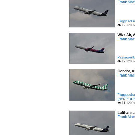
Frank Mac
Fluggesells
12
1200x

Wizz Air, 
Frank Mac
Passagierfl
12
1200x

Condor, A
Frank Mac
Fluggesell
(BER-EDDB
11
1200x

Lufthansa
Frank Mac