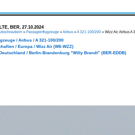
-LTE, BER, 27.10.2024
Hubschraubern
»
Passagierflugzeuge
»
Airbus
»
A 321-100/200
»
Wizz Air, Airbus 
gzeuge / Airbus / A 321-100/200
haften / Europa / Wizz Air (W6-WZZ)
 Deutschland / Berlin-Brandenburg "Willy Brandt" (BER-EDDB)