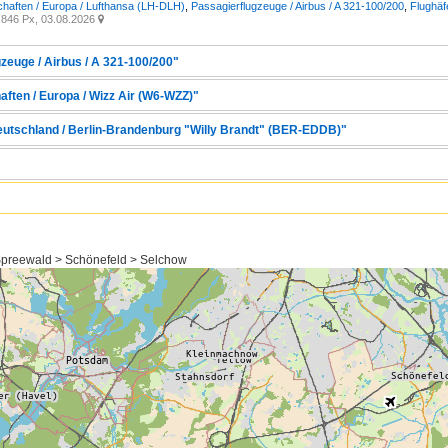
chaften / Europa / Lufthansa (LH-DLH)
,
Passagierflugzeuge / Airbus / A 321-100/200
,
Flughäf
846 Px, 03.08.2026

zeuge / Airbus / A 321-100/200"
aften / Europa / Wizz Air (W6-WZZ)"
Deutschland / Berlin-Brandenburg "Willy Brandt" (BER-EDDB)"
preewald > Schönefeld > Selchow