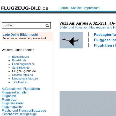
Forum
Kontakt
Impressum
Wizz Air, Airbus A 321-231, HA
Bilder und Fotos von Flugzeugen und 
Passagierflu
Lade Deine Bilder hoch!
Jeder kann mitmachen, kostenlos!
Fluggesellsc
Flughäfen /
Weitere Bilder-Themen:
Bahnbilder.de
Bus-bild.de
Fahrzeugbilder.de
Schiffbilder.de
Flugzeug-bild.de
Staedte-fotos.de
Landschaftsfotos.eu
Tier-fotos.eu
Außerhalb von Flugplätzen
Fluggesellschaften
Flughäfen
Flugplätze
Flugsimulatoren
Flugzeugwerke
Fracht- und Transportflugzeuge
Geschäftsreiseflugzeuge