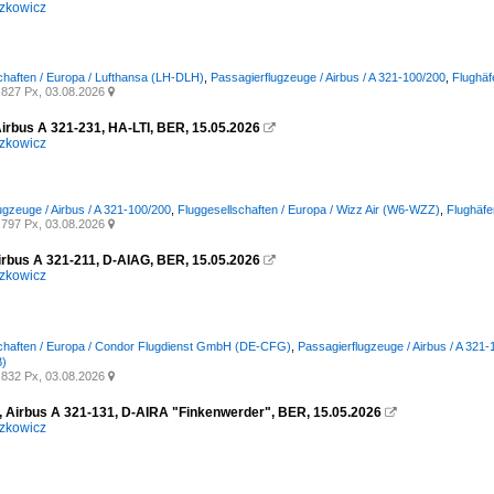
zkowicz
chaften / Europa / Lufthansa (LH-DLH)
,
Passagierflugzeuge / Airbus / A 321-100/200
,
Flughäf
827 Px, 03.08.2026

Airbus A 321-231, HA-LTI, BER, 15.05.2026

zkowicz
ugzeuge / Airbus / A 321-100/200
,
Fluggesellschaften / Europa / Wizz Air (W6-WZZ)
,
Flughäfe
797 Px, 03.08.2026

irbus A 321-211, D-AIAG, BER, 15.05.2026

zkowicz
schaften / Europa / Condor Flugdienst GmbH (DE-CFG)
,
Passagierflugzeuge / Airbus / A 321
)
832 Px, 03.08.2026

, Airbus A 321-131, D-AIRA "Finkenwerder", BER, 15.05.2026

zkowicz