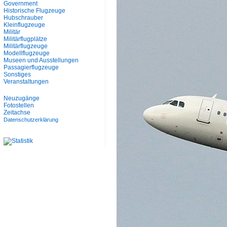
Government
Historische Flugzeuge
Hubschrauber
Kleinflugzeuge
Militär
Militärflugplätze
Militärflugzeuge
Modellflugzeuge
Museen und Ausstellungen
Passagierflugzeuge
Sonstiges
Veranstaltungen
Neuzugänge
Fotostellen
Zeitachse
Datenschutzerklärung