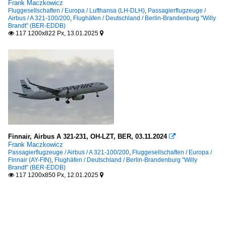
Frank Maczkowicz
Fluggesellschaften / Europa / Lufthansa (LH-DLH)
,
Passagierflugzeuge /
Airbus / A 321-100/200
,
Flughäfen / Deutschland / Berlin-Brandenburg "Willy
Brandt" (BER-EDDB)
117 1200x822 Px, 13.01.2025


Finnair, Airbus A 321-231, OH-LZT, BER, 03.11.2024

Frank Maczkowicz
Passagierflugzeuge / Airbus / A 321-100/200
,
Fluggesellschaften / Europa /
Finnair (AY-FIN)
,
Flughäfen / Deutschland / Berlin-Brandenburg "Willy
Brandt" (BER-EDDB)
117 1200x850 Px, 12.01.2025

