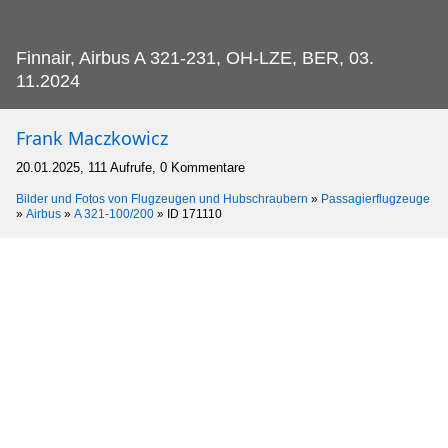
Finnair, Airbus A 321-231, OH-LZE, BER, 03.
11.2024
Frank Maczkowicz
20.01.2025, 111 Aufrufe, 0 Kommentare
Bilder und Fotos von Flugzeugen und Hubschraubern
»
Passagierflugzeuge
»
Airbus
»
A 321-100/200
»
ID 171110