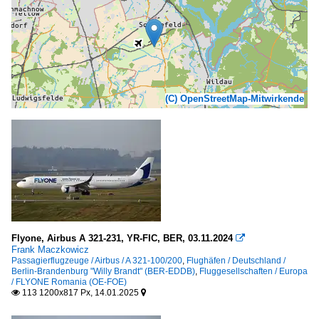
(C) OpenStreetMap-Mitwirkende
Flyone, Airbus A 321-231, YR-FIC, BER, 03.11.2024

Frank Maczkowicz
Passagierflugzeuge / Airbus / A 321-100/200
,
Flughäfen / Deutschland /
Berlin-Brandenburg "Willy Brandt" (BER-EDDB)
,
Fluggesellschaften / Europa
/ FLYONE Romania (OE-FOE)
113 1200x817 Px, 14.01.2025

