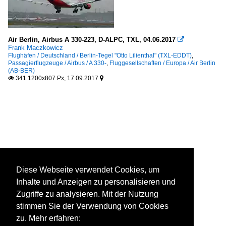
Air Berlin, Airbus A 330-223, D-ALPC, TXL, 04.06.2017

Frank Maczkowicz
Flughäfen / Deutschland / Berlin-Tegel "Otto Lilienthal" (TXL-EDDT)
,
Passagierflugzeuge / Airbus / A 330-
,
Fluggesellschaften / Europa / Air Berlin
(AB-BER)
341 1200x807 Px, 17.09.2017


Diese Webseite verwendet Cookies, um
Inhalte und Anzeigen zu personalisieren und
Zugriffe zu analysieren. Mit der Nutzung
stimmen Sie der Verwendung von Cookies
zu. Mehr erfahren: