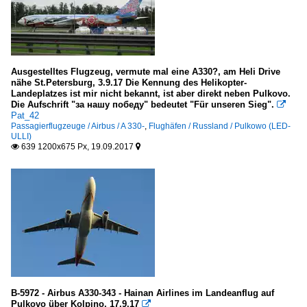
Ausgestelltes Flugzeug, vermute mal eine A330?, am Heli Drive
nähe St.Petersburg, 3.9.17 Die Kennung des Helikopter-
Landeplatzes ist mir nicht bekannt, ist aber direkt neben Pulkovo.
Die Aufschrift "за нашу победу" bedeutet "Für unseren Sieg".

Pat_42
Passagierflugzeuge / Airbus / A 330-
,
Flughäfen / Russland / Pulkowo (LED-
ULLI)
639 1200x675 Px, 19.09.2017


B-5972 - Airbus A330-343 - Hainan Airlines im Landeanflug auf
Pulkovo über Kolpino, 17.9.17
