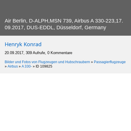
Air Berlin, D-ALPH,MSN 739, Airbus A 330-223,17.
09.2017, DUS-EDDL, Düsseldorf, Germany
Henryk Konrad
20.09.2017, 309 Aufrufe, 0 Kommentare
Bilder und Fotos von Flugzeugen und Hubschraubern
»
Passagierflugzeuge
»
Airbus
»
A 330-
»
ID 109825