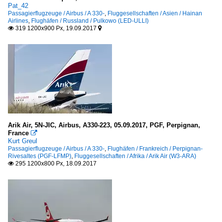
Pat_42
Passagierflugzeuge / Airbus / A 330-
,
Fluggesellschaften / Asien / Hainan
Airlines
,
Flughäfen / Russland / Pulkowo (LED-ULLI)
319 1200x900 Px, 19.09.2017


Arik Air, 5N-JIC, Airbus, A330-223, 05.09.2017, PGF, Perpignan,
France

Kurt Greul
Passagierflugzeuge / Airbus / A 330-
,
Flughäfen / Frankreich / Perpignan-
Rivesaltes (PGF-LFMP)
,
Fluggesellschaften / Afrika / Arik Air (W3-ARA)
295 1200x800 Px, 18.09.2017
