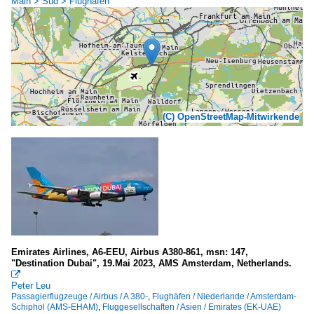
Main > Süd > Flughafen
(C) OpenStreetMap-Mitwirkende
Emirates Airlines, A6-EEU, Airbus A380-861, msn: 147,
"Destination Dubai", 19.Mai 2023, AMS Amsterdam, Netherlands.

Peter Leu
Passagierflugzeuge / Airbus / A 380-
,
Flughäfen / Niederlande / Amsterdam-
Schiphol (AMS-EHAM)
,
Fluggesellschaften / Asien / Emirates (EK-UAE)