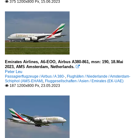
375 1200x800 Px, 15.06.2023

Emirates Airlines, A6-EOO, Airbus A380-861, msn: 190, 18.Mai
2023, AMS Amsterdam, Netherlands.

Peter Leu
Passagierflugzeuge / Airbus / A 380-
,
Flughäfen / Niederlande / Amsterdam-
Schiphol (AMS-EHAM)
,
Fluggesellschaften / Asien / Emirates (EK-UAE)
187 1200x800 Px, 23.05.2023
