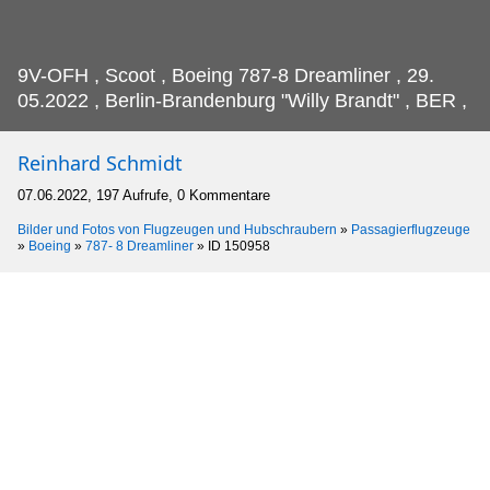
9V-OFH , Scoot , Boeing 787-8 Dreamliner , 29.
05.2022 , Berlin-Brandenburg "Willy Brandt" , BER ,
Reinhard Schmidt
07.06.2022, 197 Aufrufe, 0 Kommentare
Bilder und Fotos von Flugzeugen und Hubschraubern
»
Passagierflugzeuge
»
Boeing
»
787- 8 Dreamliner
»
ID 150958