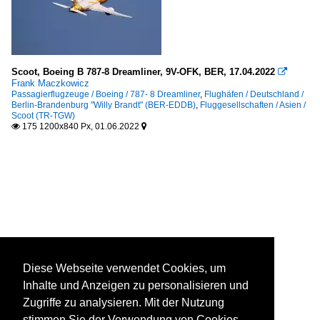
Scoot, Boeing B 787-8 Dreamliner, 9V-OFK, BER, 17.04.2022

Frank Maczkowicz
Passagierflugzeuge / Boeing / 787- 8 Dreamliner
,
Flughäfen / Deutschland /
Berlin-Brandenburg "Willy Brandt" (BER-EDDB)
,
Fluggesellschaften / Asien /
Scoot (TR-TGW)
175 1200x840 Px, 01.06.2022


Diese Webseite verwendet Cookies, um
Inhalte und Anzeigen zu personalisieren und
Zugriffe zu analysieren. Mit der Nutzung
stimmen Sie der Verwendung von Cookies