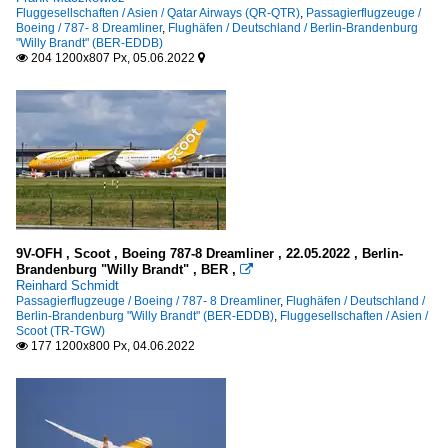
Fluggesellschaften / Asien / Qatar Airways (QR-QTR)
,
Passagierflugzeuge /
Boeing / 787- 8 Dreamliner
,
Flughäfen / Deutschland / Berlin-Brandenburg
"Willy Brandt" (BER-EDDB)
204 1200x807 Px, 05.06.2022


9V-OFH , Scoot , Boeing 787-8 Dreamliner , 22.05.2022 , Berlin-
Brandenburg "Willy Brandt" , BER ,

Reinhard Schmidt
Passagierflugzeuge / Boeing / 787- 8 Dreamliner
,
Flughäfen / Deutschland /
Berlin-Brandenburg "Willy Brandt" (BER-EDDB)
,
Fluggesellschaften / Asien /
Scoot (TR-TGW)
177 1200x800 Px, 04.06.2022
