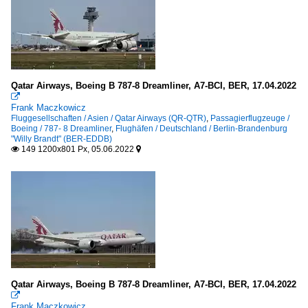
Qatar Airways, Boeing B 787-8 Dreamliner, A7-BCI, BER, 17.04.2022

Frank Maczkowicz
Fluggesellschaften / Asien / Qatar Airways (QR-QTR)
,
Passagierflugzeuge /
Boeing / 787- 8 Dreamliner
,
Flughäfen / Deutschland / Berlin-Brandenburg
"Willy Brandt" (BER-EDDB)
149 1200x801 Px, 05.06.2022


Qatar Airways, Boeing B 787-8 Dreamliner, A7-BCI, BER, 17.04.2022

Frank Maczkowicz