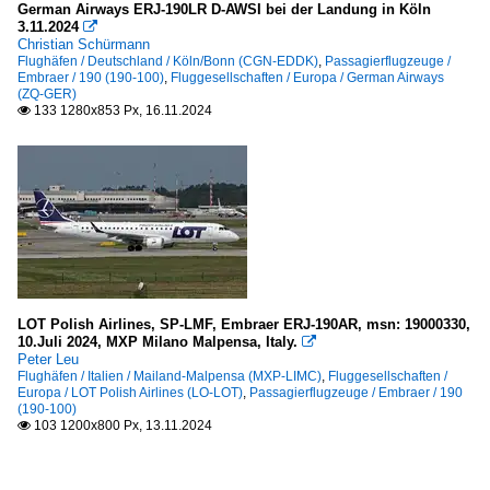
German Airways ERJ-190LR D-AWSI bei der Landung in Köln
3.11.2024

Christian Schürmann
Flughäfen / Deutschland / Köln/Bonn (CGN-EDDK)
,
Passagierflugzeuge /
Embraer / 190 (190-100)
,
Fluggesellschaften / Europa / German Airways
(ZQ-GER)
133 1280x853 Px, 16.11.2024

LOT Polish Airlines, SP-LMF, Embraer ERJ-190AR, msn: 19000330,
10.Juli 2024, MXP Milano Malpensa, Italy.

Peter Leu
Flughäfen / Italien / Mailand-Malpensa (MXP-LIMC)
,
Fluggesellschaften /
Europa / LOT Polish Airlines (LO-LOT)
,
Passagierflugzeuge / Embraer / 190
(190-100)
103 1200x800 Px, 13.11.2024
