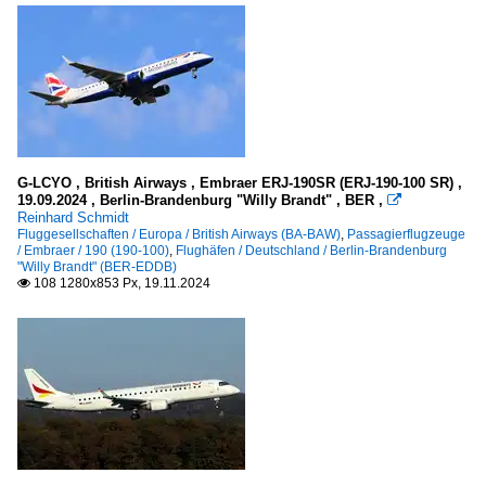
G-LCYO , British Airways , Embraer ERJ-190SR (ERJ-190-100 SR) ,
19.09.2024 , Berlin-Brandenburg "Willy Brandt" , BER ,

Reinhard Schmidt
Fluggesellschaften / Europa / British Airways (BA-BAW)
,
Passagierflugzeuge
/ Embraer / 190 (190-100)
,
Flughäfen / Deutschland / Berlin-Brandenburg
"Willy Brandt" (BER-EDDB)
108 1280x853 Px, 19.11.2024
