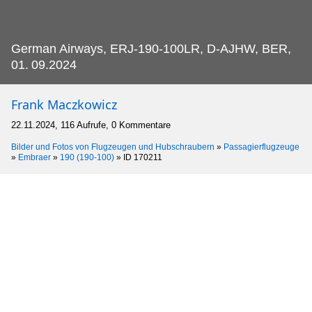
German Airways, ERJ-190-100LR, D-AJHW, BER,
01.
09.2024
Frank Maczkowicz
22.11.2024, 116 Aufrufe, 0 Kommentare
Bilder und Fotos von Flugzeugen und Hubschraubern
»
Passagierflugzeuge
»
Embraer
»
190 (190-100)
»
ID 170211