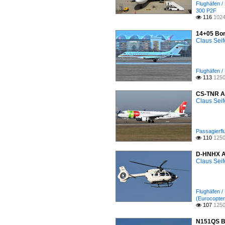
Flughäfen /
300 P2F
116
1024

14+05 Bom
Claus Seif
Flughäfen 
113
1250

CS-TNR Ai
Claus Seif
Passagierfl
110
1250

D-HNHX Ai
Claus Seif
Flughäfen /
(Eurocopter
107
1250

N151QS Bo