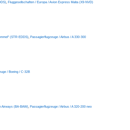
EDDS)
,
Fluggesellschaften / Europa / Avion Express Malta (X9-NVD)
 Rommel" (STR-EDDS)
,
Passagierflugzeuge / Airbus / A 330-300
zeuge / Boeing / C-32B
ish Airways (BA-BAW)
,
Passagierflugzeuge / Airbus / A 320-200 neo