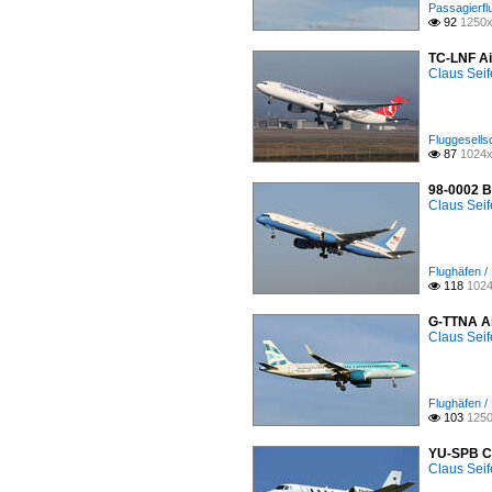
Passagierfl
92
1250x

TC-LNF Ai
Claus Seif
Fluggesells
87
1024x

98-0002 B
Claus Seif
Flughäfen /
118
1024

G-TTNA Ai
Claus Seif
Flughäfen /
103
1250

YU-SPB Ce
Claus Seif