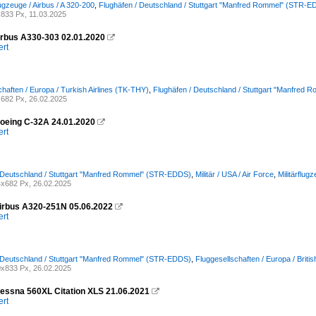
ugzeuge / Airbus / A 320-200
,
Flughäfen / Deutschland / Stuttgart "Manfred Rommel" (STR-
833 Px, 11.03.2025
rbus A330-303 02.01.2020

ert
chaften / Europa / Turkish Airlines (TK-THY)
,
Flughäfen / Deutschland / Stuttgart "Manfred
682 Px, 26.02.2025
oeing C-32A 24.01.2020

ert
 Deutschland / Stuttgart "Manfred Rommel" (STR-EDDS)
,
Militär / USA / Air Force
,
Militärflug
x682 Px, 26.02.2025
rbus A320-251N 05.06.2022

ert
 Deutschland / Stuttgart "Manfred Rommel" (STR-EDDS)
,
Fluggesellschaften / Europa / Brit
x833 Px, 26.02.2025
ssna 560XL Citation XLS 21.06.2021

ert