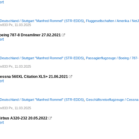
ert
 Deutschland / Stuttgart "Manfred Rommel" (STR-EDDS)
,
Fluggesellschaften / Amerika / Net
x833 Px, 11.03.2025
eing 787-8 Dreamliner 27.02.2021

ert
 Deutschland / Stuttgart "Manfred Rommel" (STR-EDDS)
,
Passagierflugzeuge / Boeing / 787-
x833 Px, 11.03.2025
ssna 560XL Citation XLS+ 21.06.2021

ert
 Deutschland / Stuttgart "Manfred Rommel" (STR-EDDS)
,
Geschäftsreiseflugzeuge / Cessna /
x833 Px, 11.03.2025
rbus A320-232 20.05.2022

ert