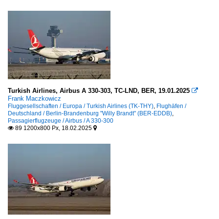
Turkish Airlines, Airbus A 330-303, TC-LND, BER, 19.01.2025

Frank Maczkowicz
Fluggesellschaften / Europa / Turkish Airlines (TK-THY)
,
Flughäfen /
Deutschland / Berlin-Brandenburg "Willy Brandt" (BER-EDDB)
,
Passagierflugzeuge / Airbus / A 330-300
89 1200x800 Px, 18.02.2025

