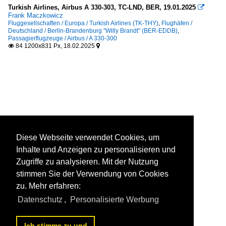
Turkish Airlines, Airbus A 330-303, TC-LND, BER, 19.01.2025

Frank Maczkowicz
Fluggesellschaften / Europa / Turkish Airlines (TK-THY)
,
Flughäfen /
Deutschland / Berlin-Brandenburg "Willy Brandt" (BER-EDDB)
,
Passagierflugzeuge / Airbus / A 330-300
84 1200x831 Px, 18.02.2025


Diese Webseite verwendet Cookies, um
Inhalte und Anzeigen zu personalisieren und
Zugriffe zu analysieren. Mit der Nutzung
stimmen Sie der Verwendung von Cookies
zu. Mehr erfahren:
Datenschutz
,
Personalisierte Werbung
Ich stimme zu und