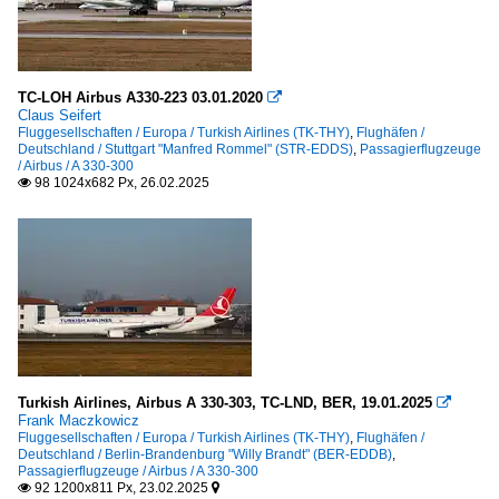
TC-LOH Airbus A330-223 03.01.2020

Claus Seifert
Fluggesellschaften / Europa / Turkish Airlines (TK-THY)
,
Flughäfen /
Deutschland / Stuttgart "Manfred Rommel" (STR-EDDS)
,
Passagierflugzeuge
/ Airbus / A 330-300
98 1024x682 Px, 26.02.2025

Turkish Airlines, Airbus A 330-303, TC-LND, BER, 19.01.2025

Frank Maczkowicz
Fluggesellschaften / Europa / Turkish Airlines (TK-THY)
,
Flughäfen /
Deutschland / Berlin-Brandenburg "Willy Brandt" (BER-EDDB)
,
Passagierflugzeuge / Airbus / A 330-300
92 1200x811 Px, 23.02.2025

