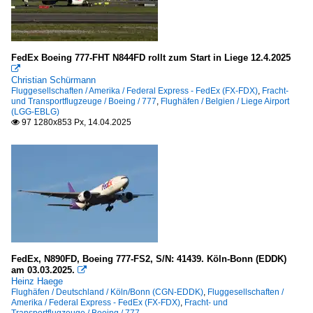
A 310-
ATR (Avions de Transport Regional)
FedEx Boeing 777-FHT N844FD rollt zum Start in Liege 12.4.2025
42/72

Christian Schürmann
Boeing
Fluggesellschaften / Amerika / Federal Express - FedEx (FX-FDX)
,
Fracht-
und Transportflugzeuge / Boeing / 777
,
Flughäfen / Belgien / Liege Airport
(LGG-EBLG)
757
97 1280x853 Px, 14.04.2025

777
Dornier
Do-328
McDonnell Douglas
MD 11
FedEx, N890FD, Boeing 777-FS2, S/N: 41439. Köln-Bonn (EDDK)
am 03.03.2025.

Heinz Haege
Flughäfen / Deutschland / Köln/Bonn (CGN-EDDK)
,
Fluggesellschaften /
Amerika / Federal Express - FedEx (FX-FDX)
,
Fracht- und