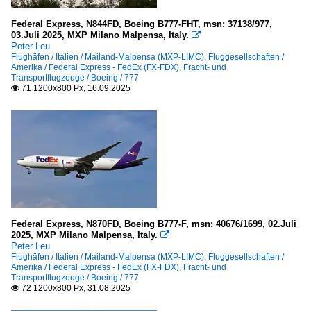
2010
Amerika
2011
Federal Express, N844FD, Boeing B777-FHT, msn: 37138/977,
Avianca S.A. (AV-AVA)
03.Juli 2025, MXP Milano Malpensa, Italy.

2012
Peter Leu
Flughäfen / Italien / Mailand-Malpensa (MXP-LIMC)
,
Fluggesellschaften /
2013
Flughäfen
Amerika / Federal Express - FedEx (FX-FDX)
,
Fracht- und
Transportflugzeuge / Boeing / 777
2014
71 1200x800 Px, 16.09.2025

Belgien
2015
Liege Airport (LGG-EBLG)
2016
2017
China
2018
Beijing Shoudu Guoji Jichang (PEK-ZBAA)
2019
Deutschland
2020
Federal Express, N870FD, Boeing B777-F, msn: 40676/1699, 02.Juli
Berlin-Schönefeld (SXF-EDDB)
2025, MXP Milano Malpensa, Italy.

2020
Peter Leu
Frankfurt am Main (FRA-EDDF)
Flughäfen / Italien / Mailand-Malpensa (MXP-LIMC)
2021
,
Fluggesellschaften /
Amerika / Federal Express - FedEx (FX-FDX)
,
Fracht- und
Hamburg "Helmut Schmidt" (HAM-EDDH)
2022
Transportflugzeuge / Boeing / 777
72 1200x800 Px, 31.08.2025

Köln/Bonn (CGN-EDDK)
2023
München „Franz Josef Strauß“ (MUC-EDDM)