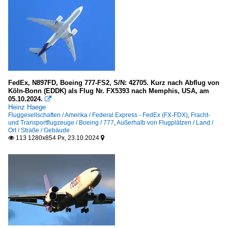
FedEx, N897FD, Boeing 777-FS2, S/N: 42705. Kurz nach Abflug von
Köln-Bonn (EDDK) als Flug Nr. FX5393 nach Memphis, USA, am
05.10.2024.

Heinz Haege
Fluggesellschaften / Amerika / Federal Express - FedEx (FX-FDX)
,
Fracht-
und Transportflugzeuge / Boeing / 777
,
Außerhalb von Flugplätzen / Land /
Ort / Straße / Gebäude
113 1280x854 Px, 23.10.2024

