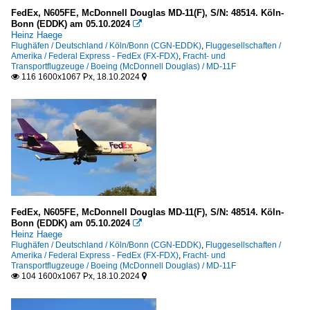
FedEx, N605FE, McDonnell Douglas MD-11(F), S/N: 48514. Köln-
Bonn (EDDK) am 05.10.2024

Heinz Haege
Flughäfen / Deutschland / Köln/Bonn (CGN-EDDK)
,
Fluggesellschaften /
Amerika / Federal Express - FedEx (FX-FDX)
,
Fracht- und
Transportflugzeuge / Boeing (McDonnell Douglas) / MD-11F
116 1600x1067 Px, 18.10.2024


FedEx, N605FE, McDonnell Douglas MD-11(F), S/N: 48514. Köln-
Bonn (EDDK) am 05.10.2024

Heinz Haege
Flughäfen / Deutschland / Köln/Bonn (CGN-EDDK)
,
Fluggesellschaften /
Amerika / Federal Express - FedEx (FX-FDX)
,
Fracht- und
Transportflugzeuge / Boeing (McDonnell Douglas) / MD-11F
104 1600x1067 Px, 18.10.2024

