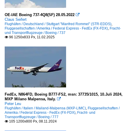
OE-IAE Boeing 737-4Q8(SF) 28.05.2022

Claus Seifert
Flughäfen / Deutschland / Stuttgart "Manfred Rommel" (STR-EDDS)
,
Fluggesellschaften / Amerika / Federal Express - FedEx (FX-FDX)
,
Fracht-
und Transportflugzeuge / Boeing / 737
96 1250x833 Px, 11.02.2025

FedEx, N864FD, Boeing B777-FS2, msn: 37735/1015, 10.Juli 2024,
MXP Milano Malpensa, Italy.

Peter Leu
Flughäfen / Italien / Mailand-Malpensa (MXP-LIMC)
,
Fluggesellschaften /
Amerika / Federal Express - FedEx (FX-FDX)
,
Fracht- und
Transportflugzeuge / Boeing / 777
105 1200x800 Px, 08.11.2024
