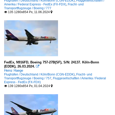
Flughäfen / Deutschland / Köln/Bonn (CGN-EDDK)
,
Fluggesellschaften /
Amerika / Federal Express - FedEx (FX-FDX)
,
Fracht- und
Transportflugzeuge / Boeing / 777
135 1280x854 Px, 11.06.2024


FedEx, N916FD, Boeing 757-27B(SF), S/N: 24137. Köln-Bonn
(EDDK), 26.03.2024.

Heinz Haege
Flughäfen / Deutschland / Köln/Bonn (CGN-EDDK)
,
Fracht- und
Transportflugzeuge / Boeing / 757
,
Fluggesellschaften / Amerika / Federal
Express - FedEx (FX-FDX)
139 1280x854 Px, 01.04.2024

