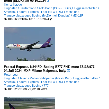
Bonn (EDDK) am 05.10.2024

Heinz Haege
Flughäfen / Deutschland / Köln/Bonn (CGN-EDDK)
,
Fluggesellschaften /
Amerika / Federal Express - FedEx (FX-FDX)
,
Fracht- und
Transportflugzeuge / Boeing (McDonnell Douglas) / MD-11F
106 1600x1067 Px, 18.10.2024


Federal Express, N844FD, Boeing B777-FHT, msn: 37138/977,
04.Juli 2024, MXP Milano Malpensa, Italy.

Peter Leu
Flughäfen / Italien / Mailand-Malpensa (MXP-LIMC)
,
Fluggesellschaften /
Amerika / Federal Express - FedEx (FX-FDX)
,
Fracht- und
Transportflugzeuge / Boeing / 777
101 1200x800 Px, 02.10.2024
