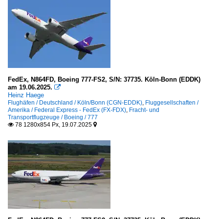
2024
Stuttgart "Manfred Rommel" (STR-EDDS)
2025
Frankreich
Paris "Charles de Gaulle" (CDG-LFPG)
Italien
FedEx, N864FD, Boeing 777-FS2, S/N: 37735. Köln-Bonn (EDDK)
am 19.06.2025.

Mailand-Malpensa (MXP-LIMC)
Heinz Haege
Flughäfen / Deutschland / Köln/Bonn (CGN-EDDK)
,
Fluggesellschaften /
Amerika / Federal Express - FedEx (FX-FDX)
,
Fracht- und
Japan
Transportflugzeuge / Boeing / 777
78 1280x854 Px, 19.07.2025


Kansai (Osaka) (KIX-RJBB)
Niederlande
Amsterdam-Schiphol (AMS-EHAM)
Österreich
Wien-Schwechat (VIE-LOWW)