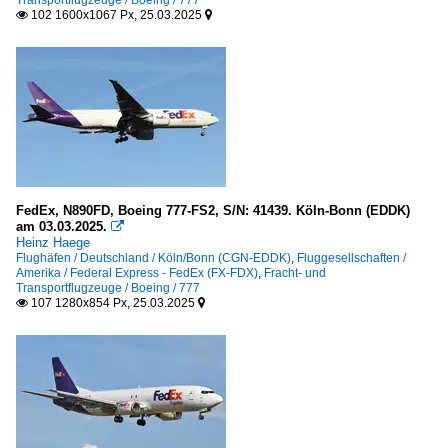
Transportflugzeuge / Boeing / 777
102 1600x1067 Px, 25.03.2025


FedEx, N890FD, Boeing 777-FS2, S/N: 41439. Köln-Bonn (EDDK)
am 03.03.2025.

Heinz Haege
Flughäfen / Deutschland / Köln/Bonn (CGN-EDDK)
,
Fluggesellschaften /
Amerika / Federal Express - FedEx (FX-FDX)
,
Fracht- und
Transportflugzeuge / Boeing / 777
107 1280x854 Px, 25.03.2025

