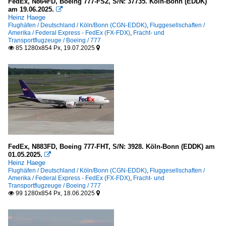
FedEx, N864FD, Boeing 777-FS2, S/N: 37735. Köln-Bonn (EDDK)
am 19.06.2025.

Schweiz
Heinz Haege
Flughäfen / Deutschland / Köln/Bonn (CGN-EDDK)
,
Fluggesellschaften /
Basel-Mülhausen (BSL-LSZM / MLH-LFSB )
Amerika / Federal Express - FedEx (FX-FDX)
,
Fracht- und
Transportflugzeuge / Boeing / 777
85 1280x854 Px, 19.07.2025


Singapur
Singapur-Changi (SIN-WSSS)
Thailand
Bangkok-Suvarnabhumi (BKK-VTBS)
USA
FedEx, N883FD, Boeing 777-FHT, S/N: 3928. Köln-Bonn (EDDK) am
Albany ~New York~ (ALB-KALB)
01.05.2025.

Heinz Haege
Flughäfen / Deutschland / Köln/Bonn (CGN-EDDK)
,
Fluggesellschaften /
Fracht- und Transportflugzeuge
Amerika / Federal Express - FedEx (FX-FDX)
,
Fracht- und
Transportflugzeuge / Boeing / 777
99 1280x854 Px, 18.06.2025


Airbus
A 300-622R (F)