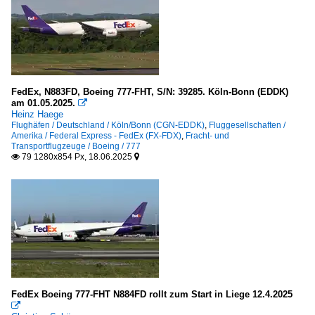
A 310 (F)
ATR (Avions de Transport Regional)
42/72F
Boeing
FedEx, N883FD, Boeing 777-FHT, S/N: 39285. Köln-Bonn (EDDK)
am 01.05.2025.

737
Heinz Haege
Flughäfen / Deutschland / Köln/Bonn (CGN-EDDK)
,
Fluggesellschaften /
757
Amerika / Federal Express - FedEx (FX-FDX)
,
Fracht- und
Transportflugzeuge / Boeing / 777
767
79 1280x854 Px, 18.06.2025


777
Boeing (McDonnell Douglas)
MD-11F
McDonnell Douglas
DC 10F
FedEx Boeing 777-FHT N884FD rollt zum Start in Liege 12.4.2025
