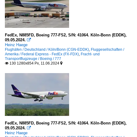
FedEx, N885FD, Boeing 777-FS2, S/N: 41064. Köln-Bonn (EDDK),
09.05.2024.

Heinz Haege
Flughäfen / Deutschland / Köln/Bonn (CGN-EDDK)
,
Fluggesellschaften /
Amerika / Federal Express - FedEx (FX-FDX)
,
Fracht- und
Transportflugzeuge / Boeing / 777
130 1280x854 Px, 11.06.2024


FedEx, N885FD, Boeing 777-FS2, S/N: 41064. Köln-Bonn (EDDK),
09.05.2024.

Heinz Haege