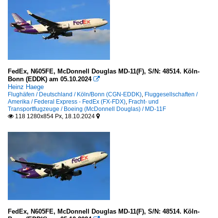
FedEx, N605FE, McDonnell Douglas MD-11(F), S/N: 48514. Köln-
Bonn (EDDK) am 05.10.2024

Heinz Haege
Flughäfen / Deutschland / Köln/Bonn (CGN-EDDK)
,
Fluggesellschaften /
Amerika / Federal Express - FedEx (FX-FDX)
,
Fracht- und
Transportflugzeuge / Boeing (McDonnell Douglas) / MD-11F
118 1280x854 Px, 18.10.2024


FedEx, N605FE, McDonnell Douglas MD-11(F), S/N: 48514. Köln-