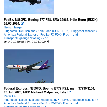
FedEx, N880FD, Boeing 777-F28, S/N: 32967. Köln-Bonn (EDDK),
26.03.2024.

Heinz Haege
Flughäfen / Deutschland / Köln/Bonn (CGN-EDDK)
,
Fluggesellschaften /
Amerika / Federal Express - FedEx (FX-FDX)
,
Fracht- und
Transportflugzeuge / Boeing / 777
140 1280x854 Px, 01.04.2024


Federal Express, N859FD, Boeing B777-FS2, msn: 37730/1134,
13.Juli 2023, MXP Mailand Malpensa, Italy.

Peter Leu
Flughäfen / Italien / Mailand-Malpensa (MXP-LIMC)
,
Fluggesellschaften /
Amerika / Federal Express - FedEx (FX-FDX)
,
Fracht- und