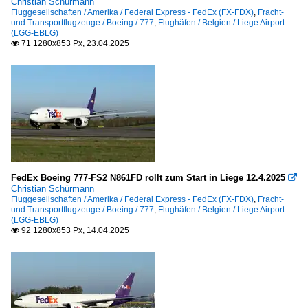
Christian Schürmann
Sonstige
Fluggesellschaften / Amerika / Federal Express - FedEx (FX-FDX)
,
Fracht-
und Transportflugzeuge / Boeing / 777
,
Flughäfen / Belgien / Liege Airport
Sonstige
(LGG-EBLG)
71 1280x853 Px, 23.04.2025

Kleinflugzeuge
Sportflugzeuge
Cessna, 208 (Caravan)
Militärflugzeuge
FedEx Boeing 777-FS2 N861FD rollt zum Start in Liege 12.4.2025

McDonnell Douglas
Christian Schürmann
Fluggesellschaften / Amerika / Federal Express - FedEx (FX-FDX)
,
Fracht-
KDC-10
und Transportflugzeuge / Boeing / 777
,
Flughäfen / Belgien / Liege Airport
(LGG-EBLG)
92 1280x853 Px, 14.04.2025

Passagierflugzeuge
Airbus
A 300-