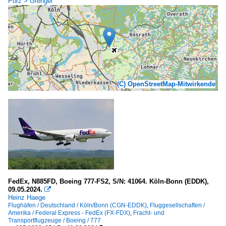
Porz > Grengel
(C) OpenStreetMap-Mitwirkende
FedEx, N885FD, Boeing 777-FS2, S/N: 41064. Köln-Bonn (EDDK),
09.05.2024.

Heinz Haege
Flughäfen / Deutschland / Köln/Bonn (CGN-EDDK)
,
Fluggesellschaften /
Amerika / Federal Express - FedEx (FX-FDX)
,
Fracht- und
Transportflugzeuge / Boeing / 777