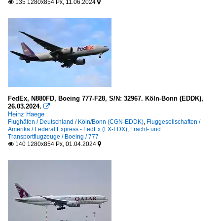
135 1280x854 Px, 11.06.2024


FedEx, N880FD, Boeing 777-F28, S/N: 32967. Köln-Bonn (EDDK),
26.03.2024.

Heinz Haege
Flughäfen / Deutschland / Köln/Bonn (CGN-EDDK)
,
Fluggesellschaften /
Amerika / Federal Express - FedEx (FX-FDX)
,
Fracht- und
Transportflugzeuge / Boeing / 777
140 1280x854 Px, 01.04.2024

