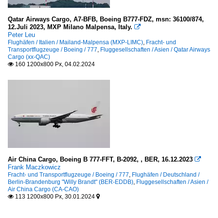
Qatar Airways Cargo, A7-BFB, Boeing B777-FDZ, msn: 36100/874,
12.Juli 2023, MXP Milano Malpensa, Italy.

Peter Leu
Flughäfen / Italien / Mailand-Malpensa (MXP-LIMC)
,
Fracht- und
Transportflugzeuge / Boeing / 777
,
Fluggesellschaften / Asien / Qatar Airways
Cargo (xx-QAC)
160 1200x800 Px, 04.02.2024

Air China Cargo, Boeing B 777-FFT, B-2092, , BER, 16.12.2023

Frank Maczkowicz
Fracht- und Transportflugzeuge / Boeing / 777
,
Flughäfen / Deutschland /
Berlin-Brandenburg "Willy Brandt" (BER-EDDB)
,
Fluggesellschaften / Asien /
Air China Cargo (CA-CAO)
113 1200x800 Px, 30.01.2024

