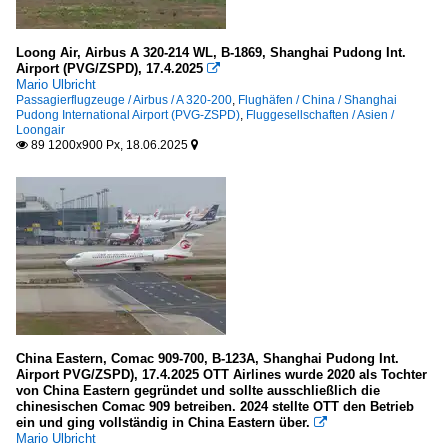
Air China (CA-CCA)
2020
Loong Air, Airbus A 320-214 WL, B-1869, Shanghai Pudong Int.
Air Macau
2025
Airport (PVG/ZSPD), 17.4.2025

China Eastern Airlines (MU-CES)
Mario Ulbricht
Passagierflugzeuge / Airbus / A 320-200
,
Flughäfen / China / Shanghai
China Postal Airlines
Pudong International Airport (PVG-ZSPD)
,
Fluggesellschaften / Asien /
Loongair
China Southern Airlines (CZ-CSN)
89 1200x900 Px, 18.06.2025


China United (KN-CUA)
China West Air
Eva Air
Garuda Indonesia
Hainan Airlines
Juneyao Airlines
Korean Air (KE-KAL)
China Eastern, Comac 909-700, B-123A, Shanghai Pudong Int.
Loongair
Airport PVG/ZSPD), 17.4.2025 OTT Airlines wurde 2020 als Tochter
von China Eastern gegründet und sollte ausschließlich die
Shandong Airlines
chinesischen Comac 909 betreiben. 2024 stellte OTT den Betrieb
ein und ging vollständig in China Eastern über.

Shanghai Airlines
Mario Ulbricht