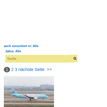
auch einsortiert in: Alle
Jahre: Alle
×
×
Alle Kategorien
Alle Jahre
Fluggesellschaften
1
2
3
nächste Seite
>>
2010
Amerika
2010
Delta Airlines (DL-DAL)
2011
United Airlines (UA-UAL)
2012
2015
Asien