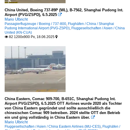
747
China United, Boeing 737-89P (WL), B-7562, Shanghai Pudong Int.
Airport (PVG/ZSPD), 6.5.2025

757
Mario Ulbricht
777-300
Passagierflugzeuge / Boeing / 737-800
,
Flughäfen / China / Shanghai
Pudong International Airport (PVG-ZSPD)
,
Fluggesellschaften / Asien / China
787- 9 Dreamliner
United (KN-CUA)
82 1200x900 Px, 18.06.2025


Comac
C 909-700
China Eastern, Comac 909-700, B-651C, Shanghai Pudong Int.
Airport PVG/ZSPD), 6.5.2025 OTT Airlines wurde 2020 als Tochter
von China Eastern gegründet und sollte ausschließlich die
chinesischen Comac 909 betreiben. 2024 stellte OTT den Betrieb
ein und ging vollständig in China Eastern über.

Mario Ulbricht
Fluggesellschaften / Asien / China Eastern Airlines (MU-CES)
,
Flughäfen /