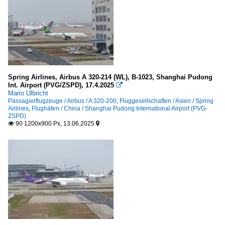
Spring Airlines, Airbus A 320-214 (WL), B-1023, Shanghai Pudong
Int. Airport (PVG/ZSPD), 17.4.2025

Mario Ulbricht
Passagierflugzeuge / Airbus / A 320-200
,
Fluggesellschaften / Asien / Spring
Airlines
,
Flughäfen / China / Shanghai Pudong International Airport (PVG-
ZSPD)
90 1200x900 Px, 13.06.2025

