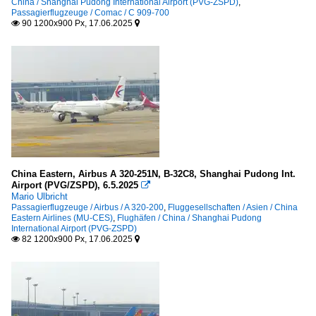
China / Shanghai Pudong International Airport (PVG-ZSPD)
,
Passagierflugzeuge / Comac / C 909-700
90 1200x900 Px, 17.06.2025


China Eastern, Airbus A 320-251N, B-32C8, Shanghai Pudong Int.
Airport (PVG/ZSPD), 6.5.2025

Mario Ulbricht
Passagierflugzeuge / Airbus / A 320-200
,
Fluggesellschaften / Asien / China
Eastern Airlines (MU-CES)
,
Flughäfen / China / Shanghai Pudong
International Airport (PVG-ZSPD)
82 1200x900 Px, 17.06.2025

