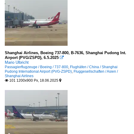
A 319-100
A 320-200
A 320-200 neo
A 321-100/200
A 321-200 neo
A 330-
Shanghai Airlines, Boeing 737-800, B-7636, Shanghai Pudong Int.
A 330-200
Airport (PVG/ZSPD), 6.5.2025

Mario Ulbricht
A 330-300
Passagierflugzeuge / Boeing / 737-800
,
Flughäfen / China / Shanghai
Pudong International Airport (PVG-ZSPD)
,
Fluggesellschaften / Asien /
A 340-
Shanghai Airlines
101 1200x900 Px, 18.06.2025


A 350-900
Boeing
737-700
737-8 MAX
737-800
737-900