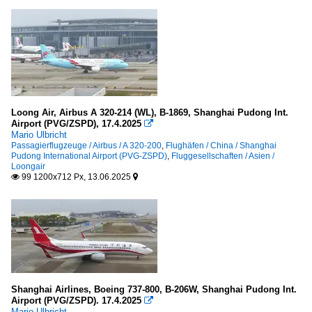
Loong Air, Airbus A 320-214 (WL), B-1869, Shanghai Pudong Int.
Airport (PVG/ZSPD), 17.4.2025

Mario Ulbricht
Passagierflugzeuge / Airbus / A 320-200
,
Flughäfen / China / Shanghai
Pudong International Airport (PVG-ZSPD)
,
Fluggesellschaften / Asien /
Loongair
99 1200x712 Px, 13.06.2025


Shanghai Airlines, Boeing 737-800, B-206W, Shanghai Pudong Int.
Airport (PVG/ZSPD). 17.4.2025

Mario Ulbricht