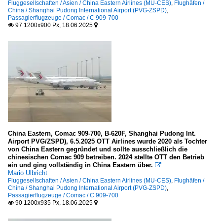
Fluggesellschaften / Asien / China Eastern Airlines (MU-CES)
,
Flughäfen /
Shenzhen Airlines
China / Shanghai Pudong International Airport (PVG-ZSPD)
,
Passagierflugzeuge / Comac / C 909-700
Singapore Airlines (SQ-SIA)
97 1200x900 Px, 18.06.2025


Spring Airlines
Thai Airways International (TG-THA)
Xiamen Airlines
Australien und Ozeanien
Air New Zealand (NZ-ANZ)
Fracht- und Transportflugzeuge
China Eastern, Comac 909-700, B-620F, Shanghai Pudong Int.
Airport PVG/ZSPD), 6.5.2025 OTT Airlines wurde 2020 als Tochter
Boeing
von China Eastern gegründet und sollte ausschließlich die
chinesischen Comac 909 betreiben. 2024 stellte OTT den Betrieb
ein und ging vollständig in China Eastern über.
Sonstige

Mario Ulbricht
Fluggesellschaften / Asien / China Eastern Airlines (MU-CES)
,
Flughäfen /
China / Shanghai Pudong International Airport (PVG-ZSPD)
,
Passagierflugzeuge
Passagierflugzeuge / Comac / C 909-700
90 1200x935 Px, 18.06.2025


Airbus