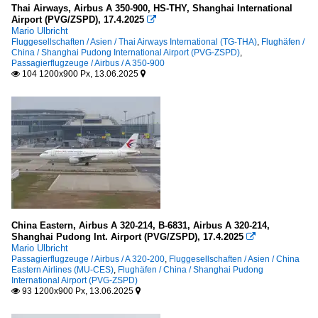
Thai Airways, Airbus A 350-900, HS-THY, Shanghai International
Airport (PVG/ZSPD), 17.4.2025

Mario Ulbricht
Fluggesellschaften / Asien / Thai Airways International (TG-THA)
,
Flughäfen /
China / Shanghai Pudong International Airport (PVG-ZSPD)
,
Passagierflugzeuge / Airbus / A 350-900
104 1200x900 Px, 13.06.2025


China Eastern, Airbus A 320-214, B-6831, Airbus A 320-214,
Shanghai Pudong Int. Airport (PVG/ZSPD), 17.4.2025

Mario Ulbricht
Passagierflugzeuge / Airbus / A 320-200
,
Fluggesellschaften / Asien / China
Eastern Airlines (MU-CES)
,
Flughäfen / China / Shanghai Pudong
International Airport (PVG-ZSPD)
93 1200x900 Px, 13.06.2025

