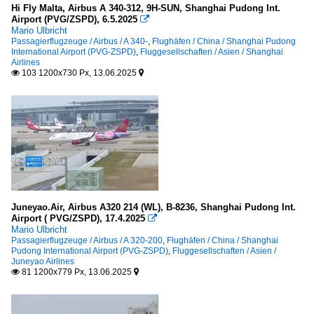
Hi Fly Malta, Airbus A 340-312, 9H-SUN, Shanghai Pudong Int.
Airport (PVG/ZSPD), 6.5.2025

Mario Ulbricht
Passagierflugzeuge / Airbus / A 340-
,
Flughäfen / China / Shanghai Pudong
International Airport (PVG-ZSPD)
,
Fluggesellschaften / Asien / Shanghai
Airlines
103 1200x730 Px, 13.06.2025


Juneyao.Air, Airbus A320 214 (WL), B-8236, Shanghai Pudong Int.
Airport ( PVG/ZSPD), 17.4.2025

Mario Ulbricht
Passagierflugzeuge / Airbus / A 320-200
,
Flughäfen / China / Shanghai
Pudong International Airport (PVG-ZSPD)
,
Fluggesellschaften / Asien /
Juneyao Airlines
81 1200x779 Px, 13.06.2025

