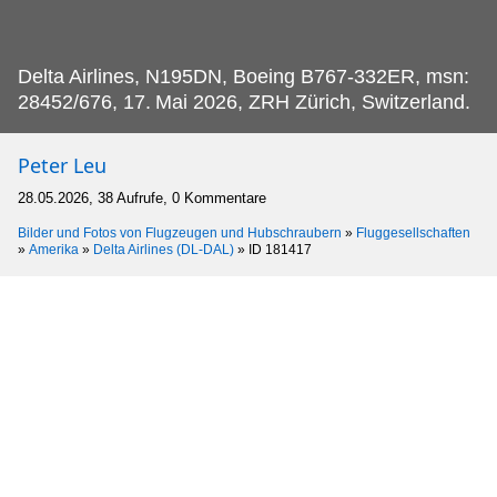
Delta Airlines, N195DN, Boeing B767-332ER, msn:
28452/676, 17.
Mai 2026, ZRH Zürich, Switzerland.
Peter Leu
28.05.2026, 38 Aufrufe, 0 Kommentare
Bilder und Fotos von Flugzeugen und Hubschraubern
»
Fluggesellschaften
»
Amerika
»
Delta Airlines (DL-DAL)
»
ID 181417