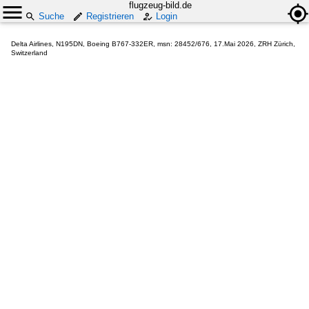
flugzeug-bild.de
Suche
Registrieren
Login
Delta Airlines, N195DN, Boeing B767-332ER, msn: 28452/676, 17.Mai 2026, ZRH Zürich,
Switzerland