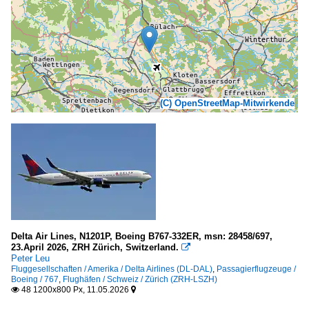
(C) OpenStreetMap-Mitwirkende
Delta Air Lines, N1201P, Boeing B767-332ER, msn: 28458/697,
23.April 2026, ZRH Zürich, Switzerland.

Peter Leu
Fluggesellschaften / Amerika / Delta Airlines (DL-DAL)
,
Passagierflugzeuge /
Boeing / 767
,
Flughäfen / Schweiz / Zürich (ZRH-LSZH)
48 1200x800 Px, 11.05.2026

