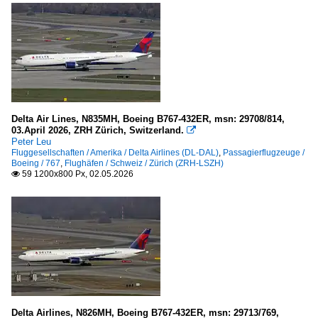
Delta Air Lines, N835MH, Boeing B767-432ER, msn: 29708/814,
03.April 2026, ZRH Zürich, Switzerland.

Peter Leu
Fluggesellschaften / Amerika / Delta Airlines (DL-DAL)
,
Passagierflugzeuge /
Boeing / 767
,
Flughäfen / Schweiz / Zürich (ZRH-LSZH)
59 1200x800 Px, 02.05.2026

Delta Airlines, N826MH, Boeing B767-432ER, msn: 29713/769,