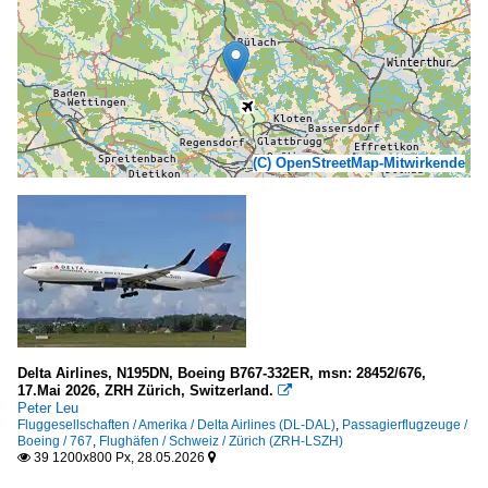
(C) OpenStreetMap-Mitwirkende
Delta Airlines, N195DN, Boeing B767-332ER, msn: 28452/676,
17.Mai 2026, ZRH Zürich, Switzerland.

Peter Leu
Fluggesellschaften / Amerika / Delta Airlines (DL-DAL)
,
Passagierflugzeuge /
Boeing / 767
,
Flughäfen / Schweiz / Zürich (ZRH-LSZH)
39 1200x800 Px, 28.05.2026

