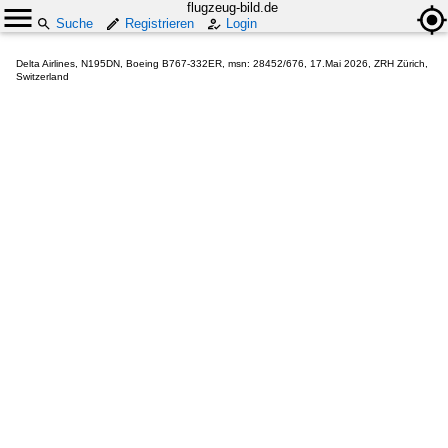
flugzeug-bild.de
Suche
Registrieren
Login
Delta Airlines, N195DN, Boeing B767-332ER, msn: 28452/676, 17.Mai 2026, ZRH Zürich,
Switzerland