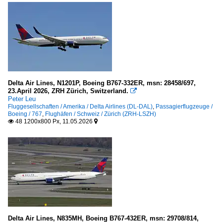
Delta Air Lines, N1201P, Boeing B767-332ER, msn: 28458/697,
23.April 2026, ZRH Zürich, Switzerland.

Peter Leu
Fluggesellschaften / Amerika / Delta Airlines (DL-DAL)
,
Passagierflugzeuge /
Boeing / 767
,
Flughäfen / Schweiz / Zürich (ZRH-LSZH)
48 1200x800 Px, 11.05.2026


Delta Air Lines, N835MH, Boeing B767-432ER, msn: 29708/814,