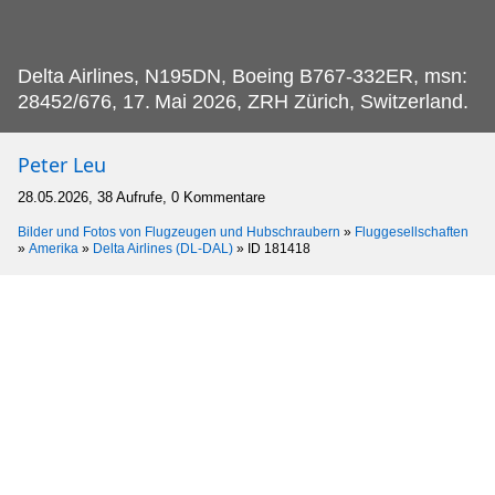
Delta Airlines, N195DN, Boeing B767-332ER, msn:
28452/676, 17.
Mai 2026, ZRH Zürich, Switzerland.
Peter Leu
28.05.2026, 38 Aufrufe, 0 Kommentare
Bilder und Fotos von Flugzeugen und Hubschraubern
»
Fluggesellschaften
»
Amerika
»
Delta Airlines (DL-DAL)
»
ID 181418