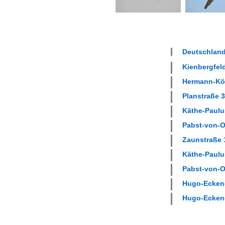
Deutschland
Kienbergfeld
Hermann-Köh
Planstraße 3
Käthe-Paulus
Pabst-von-Oh
Zaunstraße 1
Käthe-Paulus
Pabst-von-Oh
Hugo-Eckener
Hugo-Eckener