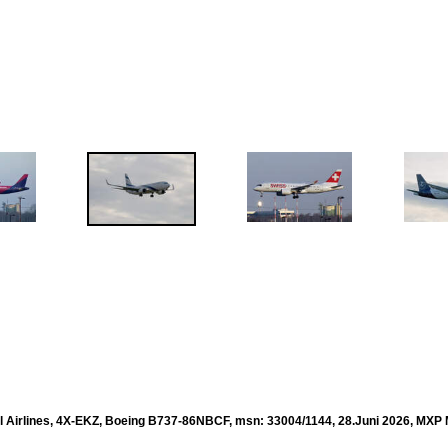
el Airlines, 4X-EKZ, Boeing B737-86NBCF, msn: 33004/1144, 28.Juni 2026, MXP M