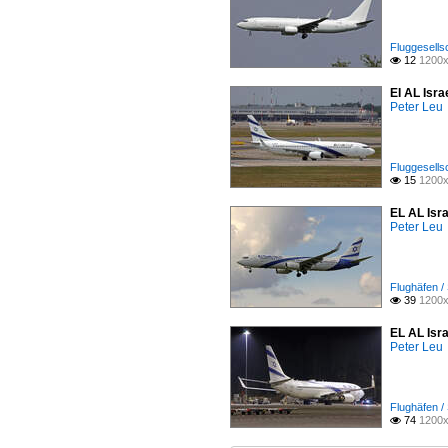
Fluggesellsc
12
1200x

EI AL Isra
Peter Leu
Fluggesellsc
15
1200x

EL AL Isr
Peter Leu
Flughäfen /
39
1200x

EL AL Isr
Peter Leu
Flughäfen /
74
1200x
