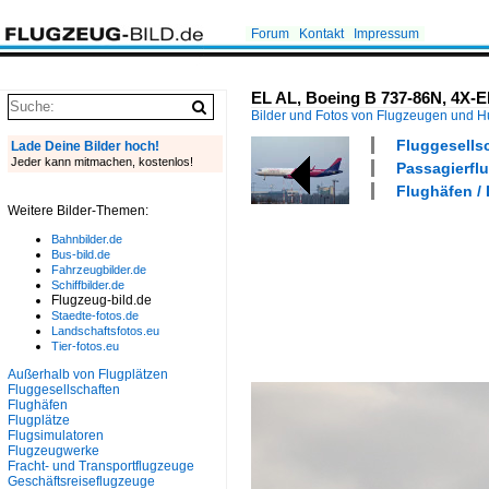
Forum
Kontakt
Impressum
EL AL, Boeing B 737-86N, 4X-E
Bilder und Fotos von Flugzeugen und 
Fluggesellsch
Lade Deine Bilder hoch!
Jeder kann mitmachen, kostenlos!
Passagierflu
Flughäfen /
Weitere Bilder-Themen:
Bahnbilder.de
Bus-bild.de
Fahrzeugbilder.de
Schiffbilder.de
Flugzeug-bild.de
Staedte-fotos.de
Landschaftsfotos.eu
Tier-fotos.eu
Außerhalb von Flugplätzen
Fluggesellschaften
Flughäfen
Flugplätze
Flugsimulatoren
Flugzeugwerke
Fracht- und Transportflugzeuge
Geschäftsreiseflugzeuge