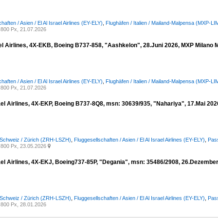
haften / Asien / El Al Israel Airlines (EY-ELY)
,
Flughäfen / Italien / Mailand-Malpensa (MXP-LI
800 Px, 21.07.2026
el Airlines, 4X-EKB, Boeing B737-858, "Aashkelon", 28.Juni 2026, MXP Milano Ma
haften / Asien / El Al Israel Airlines (EY-ELY)
,
Flughäfen / Italien / Mailand-Malpensa (MXP-LI
800 Px, 21.07.2026
ael Airlines, 4X-EKP, Boeing B737-8Q8, msn: 30639/935, "Nahariya", 17.Mai 2026
 Schweiz / Zürich (ZRH-LSZH)
,
Fluggesellschaften / Asien / El Al Israel Airlines (EY-ELY)
,
Pass
800 Px, 23.05.2026

ael Airlines, 4X-EKJ, Boeing737-85P, "Degania", msn: 35486/2908, 26.Dezember
 Schweiz / Zürich (ZRH-LSZH)
,
Fluggesellschaften / Asien / El Al Israel Airlines (EY-ELY)
,
Pass
800 Px, 28.01.2026