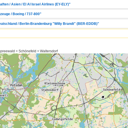
ften / Asien / El Al Israel Airlines (EY-ELY)"
zeuge / Boeing / 737-800"
Deutschland / Berlin-Brandenburg "Willy Brandt" (BER-EDDB)"
reewald > Schönefeld > Waltersdorf