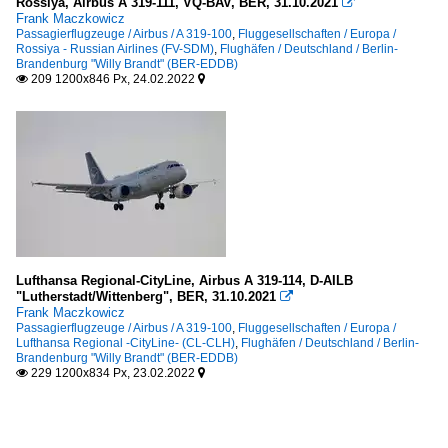
Rossiya, Airbus A 319-111, VQ-BAV, BER, 31.10.2021

Frank Maczkowicz
Passagierflugzeuge / Airbus / A 319-100
,
Fluggesellschaften / Europa /
Rossiya - Russian Airlines (FV-SDM)
,
Flughäfen / Deutschland / Berlin-
Brandenburg "Willy Brandt" (BER-EDDB)
209 1200x846 Px, 24.02.2022


Lufthansa Regional-CityLine, Airbus A 319-114, D-AILB
"Lutherstadt/Wittenberg", BER, 31.10.2021

Frank Maczkowicz
Passagierflugzeuge / Airbus / A 319-100
,
Fluggesellschaften / Europa /
Lufthansa Regional -CityLine- (CL-CLH)
,
Flughäfen / Deutschland / Berlin-
Brandenburg "Willy Brandt" (BER-EDDB)
229 1200x834 Px, 23.02.2022

