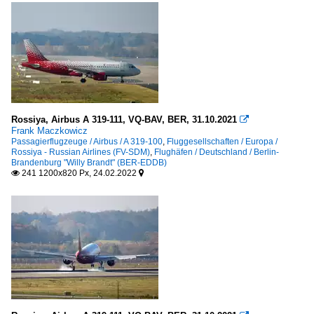
Rossiya, Airbus A 319-111, VQ-BAV, BER, 31.10.2021

Frank Maczkowicz
Passagierflugzeuge / Airbus / A 319-100
,
Fluggesellschaften / Europa /
Rossiya - Russian Airlines (FV-SDM)
,
Flughäfen / Deutschland / Berlin-
Brandenburg "Willy Brandt" (BER-EDDB)
241 1200x820 Px, 24.02.2022

