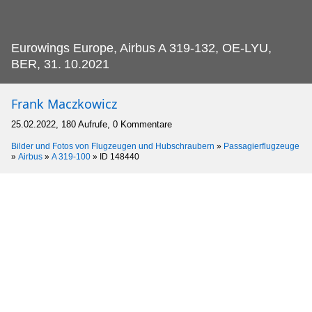
Eurowings Europe, Airbus A 319-132, OE-LYU,
BER, 31.
10.2021
Frank Maczkowicz
25.02.2022, 180 Aufrufe, 0 Kommentare
Bilder und Fotos von Flugzeugen und Hubschraubern
»
Passagierflugzeuge
»
Airbus
»
A 319-100
»
ID 148440