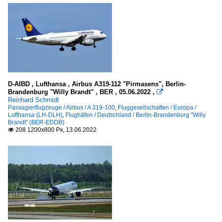
D-AIBD , Lufthansa , Airbus A319-112 "Pirmasens", Berlin-
Brandenburg "Willy Brandt" , BER , 05.06.2022 ,

Reinhard Schmidt
Passagierflugzeuge / Airbus / A 319-100
,
Fluggesellschaften / Europa /
Lufthansa (LH-DLH)
,
Flughäfen / Deutschland / Berlin-Brandenburg "Willy
Brandt" (BER-EDDB)
208 1200x800 Px, 13.06.2022
