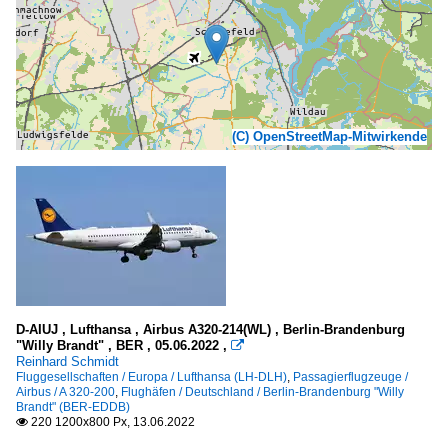
(C) OpenStreetMap-Mitwirkende
D-AIUJ , Lufthansa , Airbus A320-214(WL) , Berlin-Brandenburg
"Willy Brandt" , BER , 05.06.2022 ,

Reinhard Schmidt
Fluggesellschaften / Europa / Lufthansa (LH-DLH)
,
Passagierflugzeuge /
Airbus / A 320-200
,
Flughäfen / Deutschland / Berlin-Brandenburg "Willy
Brandt" (BER-EDDB)
220 1200x800 Px, 13.06.2022
