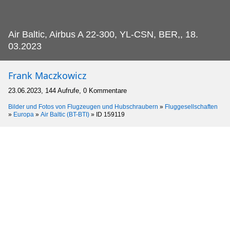
Air Baltic, Airbus A 22-300, YL-CSN, BER,, 18.
03.2023
Frank Maczkowicz
23.06.2023, 144 Aufrufe, 0 Kommentare
Bilder und Fotos von Flugzeugen und Hubschraubern
»
Fluggesellschaften
»
Europa
»
Air Baltic (BT-BTI)
»
ID 159119