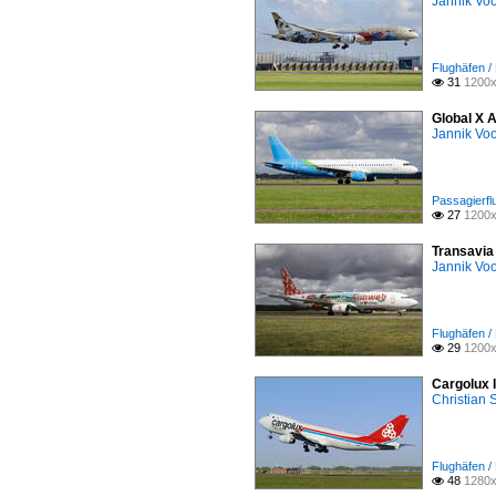
Jannik Vo
Flughäfen 
31
1200x

Global X 
Jannik Vo
Passagierfl
27
1200x

Transavia
Jannik Vo
Flughäfen 
29
1200x

Cargolux 
Christian
Flughäfen 
48
1280x
