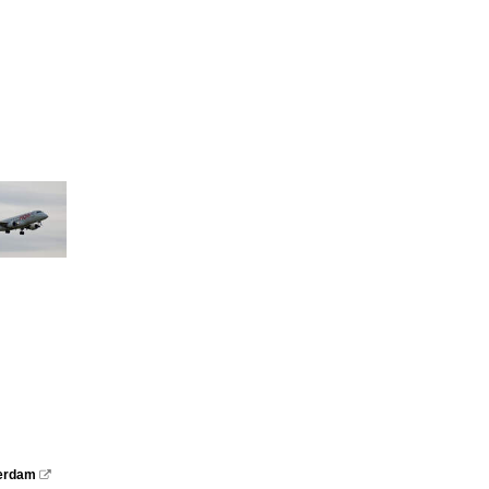
terdam
