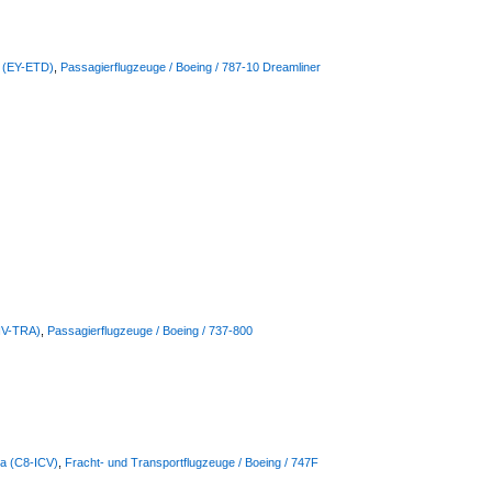
s (EY-ETD)
,
Passagierflugzeuge / Boeing / 787-10 Dreamliner
(HV-TRA)
,
Passagierflugzeuge / Boeing / 737-800
lia (C8-ICV)
,
Fracht- und Transportflugzeuge / Boeing / 747F