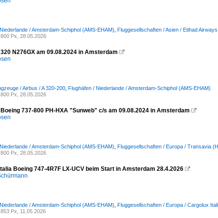
osen
/ Niederlande / Amsterdam-Schiphol (AMS-EHAM)
,
Fluggesellschaften / Asien / Etihad Airway
800 Px, 28.05.2026
A320 N276GX am 09.08.2024 in Amsterdam

osen
ugzeuge / Airbus / A 320-200
,
Flughäfen / Niederlande / Amsterdam-Schiphol (AMS-EHAM)
800 Px, 28.05.2026
 Boeing 737-800 PH-HXA "Sunweb" c/s am 09.08.2024 in Amsterdam

osen
/ Niederlande / Amsterdam-Schiphol (AMS-EHAM)
,
Fluggesellschaften / Europa / Transavia 
800 Px, 28.05.2026
Italia Boeing 747-4R7F LX-UCV beim Start in Amsterdam 28.4.2026

 Schürmann
/ Niederlande / Amsterdam-Schiphol (AMS-EHAM)
,
Fluggesellschaften / Europa / Cargolux Ita
853 Px, 11.05.2026