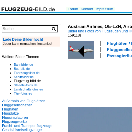
Forum
Kontakt
Impressum
Austrian Airlines, OE-LZN, Ai
Bilder und Fotos von Flugzeugen und 
159118)
Lade Deine Bilder hoch!
Flughäfen /
Jeder kann mitmachen, kostenlos!
Fluggesellsc
Passagierflu
Weitere Bilder-Themen:
Bahnbilder.de
Bus-bild.de
Fahrzeugbilder.de
Schiffbilder.de
Flugzeug-bild.de
Staedte-fotos.de
Landschaftsfotos.eu
Tier-fotos.eu
Außerhalb von Flugplätzen
Fluggesellschaften
Flughäfen
Flugplätze
Flugsimulatoren
Flugzeugwerke
Fracht- und Transportflugzeuge
Geschäftsreiseflugzeuge