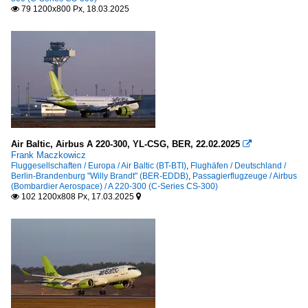
79 1200x800 Px, 18.03.2025

Air Baltic, Airbus A 220-300, YL-CSG, BER, 22.02.2025

Frank Maczkowicz
Fluggesellschaften / Europa / Air Baltic (BT-BTI)
,
Flughäfen / Deutschland /
Berlin-Brandenburg "Willy Brandt" (BER-EDDB)
,
Passagierflugzeuge / Airbus
(Bombardier Aerospace) / A 220-300 (C-Series CS-300)
102 1200x808 Px, 17.03.2025

