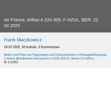
Air France, Airbus A 220-300, F-HZUL, BER, 22.
02.2025
Frank Maczkowicz
19.03.2025, 93 Aufrufe, 0 Kommentare
Bilder und Fotos von Flugzeugen und Hubschraubern
»
Passagierflugzeuge
»
Airbus (Bombardier Aerospace)
»
A 220-300 (C-Series CS-300)
»
ID 172452