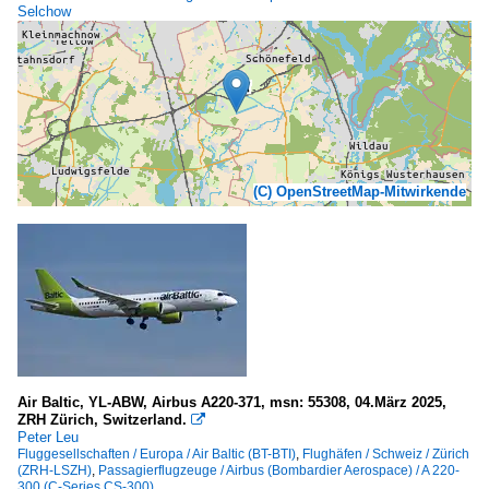
Selchow
(C) OpenStreetMap-Mitwirkende
Air Baltic, YL-ABW, Airbus A220-371, msn: 55308, 04.März 2025,
ZRH Zürich, Switzerland.

Peter Leu
Fluggesellschaften / Europa / Air Baltic (BT-BTI)
,
Flughäfen / Schweiz / Zürich
(ZRH-LSZH)
,
Passagierflugzeuge / Airbus (Bombardier Aerospace) / A 220-
300 (C-Series CS-300)