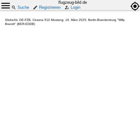
flugzeug-bild.de
Suche
Registrieren
Login
GlobeAir, OE-FZB, Cessna 510 Mustang, 16. März 2025, Berlin-Brandenburg "Willy
Brandt" (BER-EDDB)