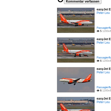
Kommentar verfassen
easyJet E
Peter Leu
Passagierfl
5
1200x8

easyJet E
Peter Leu
Passagierfl
6
1200x8

easyJet E
Peter Leu
Passagierfl
6
1200x8

easyJet E
Peter Leu