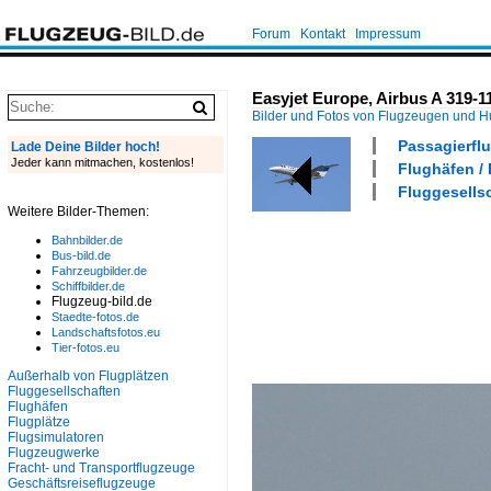
Forum
Kontakt
Impressum
Easyjet Europe, Airbus A 319-
Bilder und Fotos von Flugzeugen und 
Passagierflu
Lade Deine Bilder hoch!
Jeder kann mitmachen, kostenlos!
Flughäfen /
Fluggesells
Weitere Bilder-Themen:
Bahnbilder.de
Bus-bild.de
Fahrzeugbilder.de
Schiffbilder.de
Flugzeug-bild.de
Staedte-fotos.de
Landschaftsfotos.eu
Tier-fotos.eu
Außerhalb von Flugplätzen
Fluggesellschaften
Flughäfen
Flugplätze
Flugsimulatoren
Flugzeugwerke
Fracht- und Transportflugzeuge
Geschäftsreiseflugzeuge