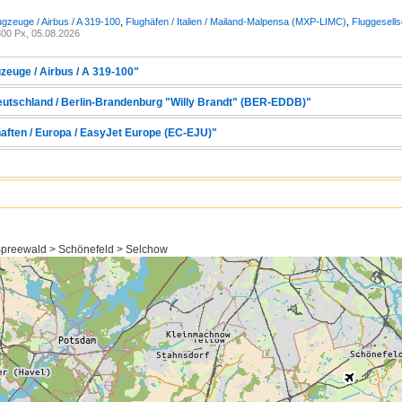
ugzeuge / Airbus / A 319-100
,
Flughäfen / Italien / Mailand-Malpensa (MXP-LIMC)
,
Fluggesell
00 Px, 05.08.2026
zeuge / Airbus / A 319-100"
Deutschland / Berlin-Brandenburg "Willy Brandt" (BER-EDDB)"
haften / Europa / EasyJet Europe (EC-EJU)"
preewald > Schönefeld > Selchow