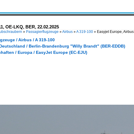
111, OE-LKQ, BER, 22.02.2025
Hubschraubern
»
Passagierflugzeuge
»
Airbus
»
A 319-100
»
Easyjet Europe, Airbu
gzeuge / Airbus / A 319-100
 Deutschland / Berlin-Brandenburg "Willy Brandt" (BER-EDDB)
chaften / Europa / EasyJet Europe (EC-EJU)