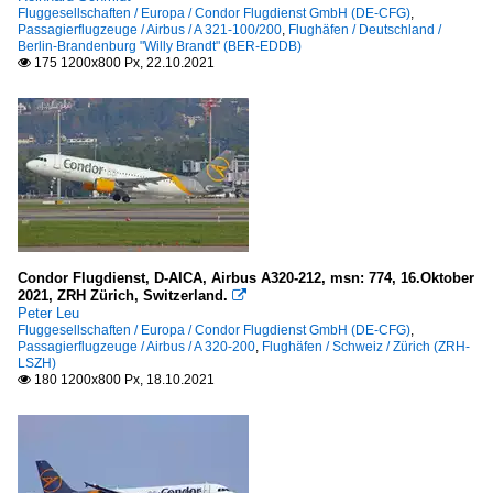
Fluggesellschaften / Europa / Condor Flugdienst GmbH (DE-CFG)
,
Passagierflugzeuge / Airbus / A 321-100/200
,
Flughäfen / Deutschland /
Berlin-Brandenburg "Willy Brandt" (BER-EDDB)
175 1200x800 Px, 22.10.2021

Condor Flugdienst, D-AICA, Airbus A320-212, msn: 774, 16.Oktober
2021, ZRH Zürich, Switzerland.

Peter Leu
Fluggesellschaften / Europa / Condor Flugdienst GmbH (DE-CFG)
,
Passagierflugzeuge / Airbus / A 320-200
,
Flughäfen / Schweiz / Zürich (ZRH-
LSZH)
180 1200x800 Px, 18.10.2021
