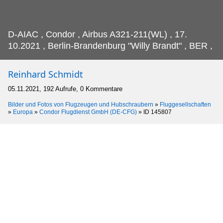
D-AIAC , Condor , Airbus A321-211(WL) , 17.
10.2021 , Berlin-Brandenburg "Willy Brandt" , BER ,
Reinhard Schmidt
05.11.2021, 192 Aufrufe, 0 Kommentare
Bilder und Fotos von Flugzeugen und Hubschraubern
»
Fluggesellschaften
»
Europa
»
Condor Flugdienst GmbH (DE-CFG)
»
ID 145807