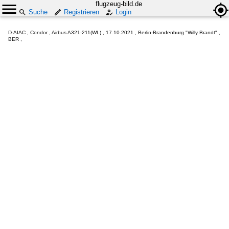
flugzeug-bild.de
Suche
Registrieren
Login
D-AIAC , Condor , Airbus A321-211(WL) , 17.10.2021 , Berlin-Brandenburg "Willy Brandt" ,
BER ,