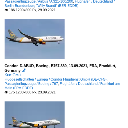
Passagierflugzeuge / Airbus / A 321-100/200
,
Flughäfen / Deutschland /
Berlin-Brandenburg "Willy Brandt" (BER-EDDB)
186 1200x800 Px, 29.09.2021

Condor, D-ABUD, Boeing, B767-330, 13.09.2021, FRA, Frankfurt,
Germany

Kurt Greul
Fluggesellschaften / Europa / Condor Flugdienst GmbH (DE-CFG)
,
Passagierflugzeuge / Boeing / 767
,
Flughäfen / Deutschland / Frankfurt am
Main (FRA-EDDF)
175 1200x800 Px, 23.09.2021
