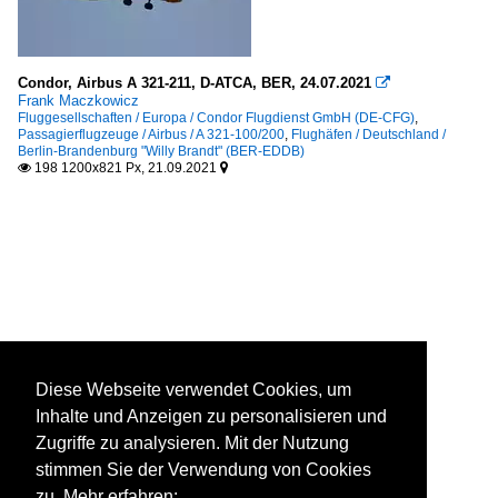
Condor, Airbus A 321-211, D-ATCA, BER, 24.07.2021

Frank Maczkowicz
Fluggesellschaften / Europa / Condor Flugdienst GmbH (DE-CFG)
,
Passagierflugzeuge / Airbus / A 321-100/200
,
Flughäfen / Deutschland /
Berlin-Brandenburg "Willy Brandt" (BER-EDDB)
198 1200x821 Px, 21.09.2021


Diese Webseite verwendet Cookies, um
Inhalte und Anzeigen zu personalisieren und
Zugriffe zu analysieren. Mit der Nutzung
stimmen Sie der Verwendung von Cookies
zu. Mehr erfahren: