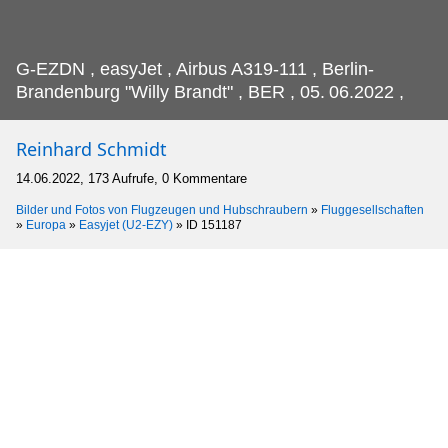
G-EZDN , easyJet , Airbus A319-111 , Berlin-
Brandenburg "Willy Brandt" , BER , 05.
06.2022 ,
Reinhard Schmidt
14.06.2022, 173 Aufrufe, 0 Kommentare
Bilder und Fotos von Flugzeugen und Hubschraubern
»
Fluggesellschaften
»
Europa
»
Easyjet (U2-EZY)
»
ID 151187