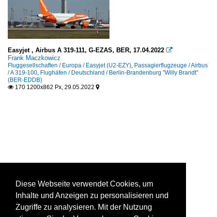
Easyjet , Airbus A 319-111, G-EZAS, BER, 17.04.2022

Frank Maczkowicz
Fluggesellschaften / Europa / Easyjet (U2-EZY)
,
Passagierflugzeuge / Airbus
/ A 319-100
,
Flughäfen / Deutschland / Berlin-Brandenburg "Willy Brandt"
(BER-EDDB)
170 1200x862 Px, 29.05.2022


Diese Webseite verwendet Cookies, um
Inhalte und Anzeigen zu personalisieren und
Zugriffe zu analysieren. Mit der Nutzung