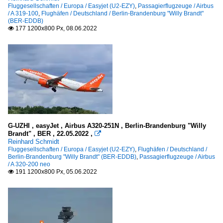
Fluggesellschaften / Europa / Easyjet (U2-EZY)
,
Passagierflugzeuge / Airbus
/ A 319-100
,
Flughäfen / Deutschland / Berlin-Brandenburg "Willy Brandt"
(BER-EDDB)
177 1200x800 Px, 08.06.2022

G-UZHI , easyJet , Airbus A320-251N , Berlin-Brandenburg "Willy
Brandt" , BER , 22.05.2022 ,

Reinhard Schmidt
Fluggesellschaften / Europa / Easyjet (U2-EZY)
,
Flughäfen / Deutschland /
Berlin-Brandenburg "Willy Brandt" (BER-EDDB)
,
Passagierflugzeuge / Airbus
/ A 320-200 neo
191 1200x800 Px, 05.06.2022
